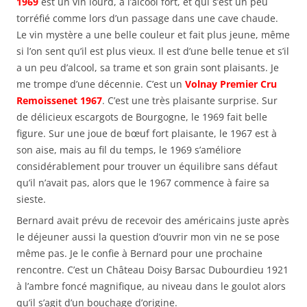
1969
est un vin lourd, à l’alcool fort, et qui s’est un peu
torréfié comme lors d’un passage dans une cave chaude.
Le vin mystère a une belle couleur et fait plus jeune, même
si l’on sent qu’il est plus vieux. Il est d’une belle tenue et s’il
a un peu d’alcool, sa trame et son grain sont plaisants. Je
me trompe d’une décennie. C’est un
Volnay Premier Cru
Remoissenet 1967
. C’est une très plaisante surprise. Sur
de délicieux escargots de Bourgogne, le 1969 fait belle
figure. Sur une joue de bœuf fort plaisante, le 1967 est à
son aise, mais au fil du temps, le 1969 s’améliore
considérablement pour trouver un équilibre sans défaut
qu’il n’avait pas, alors que le 1967 commence à faire sa
sieste.
Bernard avait prévu de recevoir des américains juste après
le déjeuner aussi la question d’ouvrir mon vin ne se pose
même pas. Je le confie à Bernard pour une prochaine
rencontre. C’est un Château Doisy Barsac Dubourdieu 1921
à l’ambre foncé magnifique, au niveau dans le goulot alors
qu’il s’agit d’un bouchage d’origine.