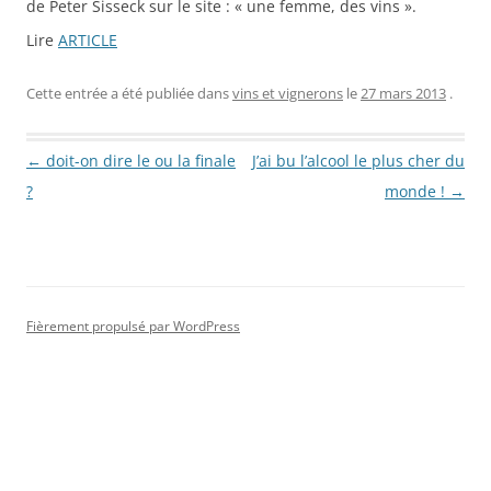
de Peter Sisseck sur le site : « une femme, des vins ».
Lire
ARTICLE
Cette entrée a été publiée dans
vins et vignerons
le
27 mars 2013
.
Navigation des articles
←
doit-on dire le ou la finale
J’ai bu l’alcool le plus cher du
?
monde !
→
Fièrement propulsé par WordPress