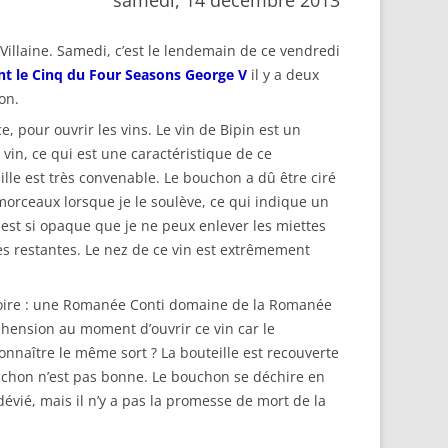
illaine. Samedi, c’est le lendemain de ce vendredi
nt le Cinq du Four Seasons George V
il y a deux
on.
, pour ouvrir les vins. Le vin de Bipin est un
vin, ce qui est une caractéristique de ce
lle est très convenable. Le bouchon a dû être ciré
morceaux lorsque je le soulève, ce qui indique un
 est si opaque que je ne peux enlever les miettes
tes restantes. Le nez de ce vin est extrêmement
t boire : une Romanée Conti domaine de la Romanée
réhension au moment d’ouvrir ce vin car le
connaître le même sort ? La bouteille est recouverte
ouchon n’est pas bonne. Le bouchon se déchire en
évié, mais il n’y a pas la promesse de mort de la