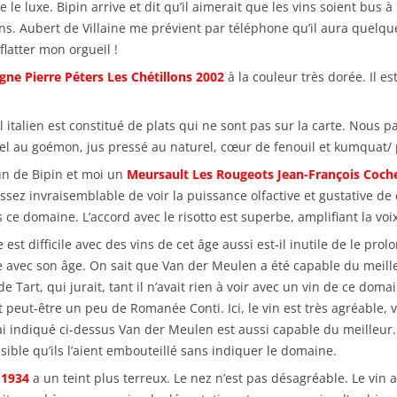
 le luxe. Bipin arrive et dit qu’il aimerait que les vins soient bus à
s. Aubert de Villaine me prévient par téléphone qu’il aura quelques 
flatter mon orgueil !
e Pierre Péters Les Chétillons 2002
à la couleur très dorée. Il e
talien est constitué de plats qui ne sont pas sur la carte. Nous par
 sel au goémon, jus pressé au naturel, cœur de fenouil et kumquat
un de Bipin et moi un
Meursault Les Rougeots Jean-François Coch
 assez invraisemblable de voir la puissance olfactive et gustative de
ce domaine. L’accord avec le risotto est superbe, amplifiant la voix 
est difficile avec des vins de cet âge aussi est-il inutile de le prol
 avec son âge. On sait que Van der Meulen a été capable du meil
 de Tart, qui jurait, tant il n’avait rien à voir avec un vin de ce d
eut-être un peu de Romanée Conti. Ici, le vin est très agréable, v
ai indiqué ci-dessus Van der Meulen est aussi capable du meilleur.
ible qu’ils l’aient embouteillé sans indiquer le domaine.
 1934
a un teint plus terreux. Le nez n’est pas désagréable. Le vin