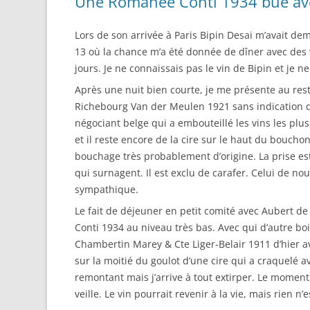
Une Romanée Conti 1934 bue ave
Lors de son arrivée à Paris Bipin Desai m’avait d
13 où la chance m’a été donnée de dîner avec des v
jours. Je ne connaissais pas le vin de Bipin et je n
Après une nuit bien courte, je me présente au rest
Richebourg Van der Meulen 1921 sans indication de v
négociant belge qui a embouteillé les vins les pl
et il reste encore de la cire sur le haut du bouch
bouchage très probablement d’origine. La prise est
qui surnagent. Il est exclu de carafer. Celui de n
sympathique.
Le fait de déjeuner en petit comité avec Aubert d
Conti 1934 au niveau très bas. Avec qui d’autre bo
Chambertin Marey & Cte Liger-Belair 1911 d’hier ava
sur la moitié du goulot d’une cire qui a craquelé
remontant mais j’arrive à tout extirper. Le moment
veille. Le vin pourrait revenir à la vie, mais rien n’