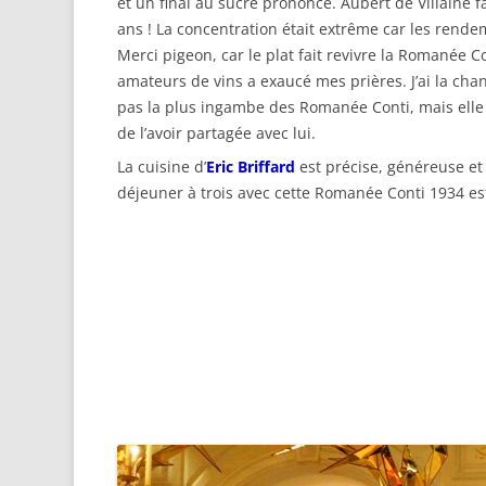
et un final au sucre prononcé. Aubert de Villaine f
ans ! La concentration était extrême car les rendem
Merci pigeon, car le plat fait revivre la Romanée 
amateurs de vins a exaucé mes prières. J’ai la chan
pas la plus ingambe des Romanée Conti, mais elle no
de l’avoir partagée avec lui.
La cuisine d’
Eric Briffard
est précise, généreuse et 
déjeuner à trois avec cette Romanée Conti 1934 e