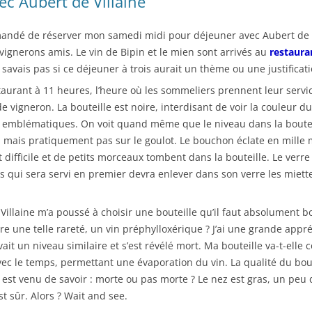
c Aubert de Villaine
emandé de réserver mon samedi midi pour déjeuner avec Aubert de V
ignerons amis. Le vin de Bipin et le mien sont arrivés au
restaura
e savais pas si ce déjeuner à trois aurait un thème ou une justificati
aurant à 11 heures, l’heure où les sommeliers prennent leur service
igneron. La bouteille est noire, interdisant de voir la couleur du 
us emblématiques. On voit quand même que le niveau dans la boutei
on mais pratiquement pas sur le goulot. Le bouchon éclate en mille 
 difficile et de petits morceaux tombent dans la bouteille. Le verre
ous qui sera servi en premier devra enlever dans son verre les miet
e Villaine m’a poussé à choisir une bouteille qu’il faut absolumen
ire une telle rareté, un vin préphylloxérique ? J’ai une grande app
it un niveau similaire et s’est révélé mort. Ma bouteille va-t-elle 
 avec le temps, permettant une évaporation du vin. La qualité du b
 est venu de savoir : morte ou pas morte ? Le nez est gras, un peu d
est sûr. Alors ? Wait and see.