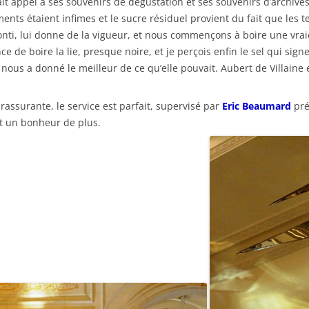
ait appel à ses souvenirs de dégustation et ses souvenirs d’archives
ents étaient infimes et le sucre résiduel provient du fait que les t
Conti, lui donne de la vigueur, et nous commençons à boire une vrai
ce de boire la lie, presque noire, et je perçois enfin le sel qui si
us a donné le meilleur de ce qu’elle pouvait. Aubert de Villaine est
rassurante, le service est parfait, supervisé par
Eric Beaumard
pré
st un bonheur de plus.