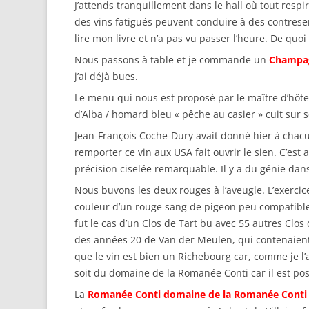
J’attends tranquillement dans le hall où tout respire
des vins fatigués peuvent conduire à des contresen
lire mon livre et n’a pas vu passer l’heure. De quoi 
Nous passons à table et je commande un
Champagn
j’ai déjà bues.
Le menu qui nous est proposé par le maître d’hôtel i
d’Alba / homard bleu « pêche au casier » cuit sur
Jean-François Coche-Dury avait donné hier à chac
remporter ce vin aux USA fait ouvrir le sien. C’est
précision ciselée remarquable. Il y a du génie dans 
Nous buvons les deux rouges à l’aveugle. L’exercice 
couleur d’un rouge sang de pigeon peu compatible
fut le cas d’un Clos de Tart bu avec 55 autres Clos
des années 20 de Van der Meulen, qui contenaient p
que le vin est bien un Richebourg car, comme je l’
soit du domaine de la Romanée Conti car il est poss
La
Romanée Conti domaine de la Romanée Conti