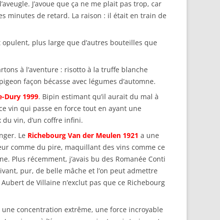
 l’aveugle. J’avoue que ça ne me plait pas trop, car
minutes de retard. La raison : il était en train de
st opulent, plus large que d’autres bouteilles que
tons à l’aventure : risotto à la truffe blanche
/ pigeon façon bécasse avec légumes d’automne.
e-Dury 1999
. Bipin estimant qu’il aurait du mal à
 ce vin qui passe en force tout en ayant une
du vin, d’un coffre infini.
onger. Le
Richebourg Van der Meulen 1921
a une
leur comme du pire, maquillant des vins comme ce
omaine. Plus récemment, j’avais bu des Romanée Conti
ivant, pur, de belle mâche et l’on peut admettre
 Aubert de Villaine n’exclut pas que ce Richebourg
 a une concentration extrême, une force incroyable