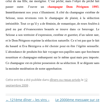
celui de ma fille, me morigène. C’est péché, mais l’objet du péché fait
passer outre. J’ouvre un
champagne Dom Pérignon 1995
.
Immédiatement nos yeux s’illuminent. A côté du champagne extrême de
Selosse, nous revenons vers le champagne de plaisir, à la séduction
irrésistible. Tout ce qu’il y a de féminin, de romantique, de roses foulées à
pied nu par d’évanescentes beautés se trouve dans ce breuvage. Le
Selosse a son territoire d’expression, extrême et guerrier, d’un talent rare,
et le Dom Pérignon exprime la séduction naturelle. Ce n’est pas que le fait
du hasard si Eva Herzigova a été choisie pour en être l’égérie sensuelle.
L’abondance de produits bio fait voyager nos papilles sans que forcément
nourriture et champagne embarquent sur le même quai mais peu importe.
Ce champagne est en pleine possession de sa séduction. Il se déguste sans
la moindre modération de notre approbation.
Cette entrée a été publiée dans
dîners ou repas privés
le
12
septembre 2009
.
Navigation des articles
←
121ème dîner – les vins –
Le 2000ème message sur ce