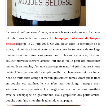
La porte du réfrigérateur s’ouvre, je zyeute le mot « substance ». La messe
est dite, nous fauterons. J’ouvre
le
champagne
Substance de Jacques
Selosse
dégorgé le 20 juin 2005. Ce vin, élevé selon la technique de la
solera, qui consiste à incrémenter chaque année les tonneaux de stockage
d’un nouveau millésime sans jamais remettre les niveaux à zéro, est d’une
couleur merveilleusement ambrée, fort inhabituelle pour des millésimes
jeunes. Et en bouche, c’est une extravagante maturité qui s’impose à notre
palais. D’une personnalité exceptionnelle, ce champagne est très fumé,
riche de fruits entre orange et marron qui seraient fumés. Alors que la trace
en bouche est extrême, le vin n’est pas très long, l’attaque étant
saisissante mais peu suivie. On imagine mille combinaisons possibles
avec ce champagne de gastronomie. Nous grapillons des petits amuse-
bouche pour faire virevolter le talent du champagne.