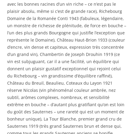
avec les bonnes racines d’un vin riche – ce n’est pas le
plaisir absolu, même si c’est de grande race), Richebourg
Domaine de la Romanée Conti 1943 (fabuleux, légendaire,
un monstre de richesse de plénitude, de force en bouche –
l’un des plus grands Bourgogne qui justifie l’exception que
représente le Domaine), Château Haut-Brion 1933 (couleur
d’encre, vin dense et capiteux, expression très concentrée
d’un grand vin), Chambertin de Joseph Drouhin 1919 (ce
vin est subjuguant, car il a une facilité, un équilibre qui
donnent un plaisir gustatif exceptionnel qui rejoint celui
du Richebourg – vin grandissime d’équilibre raffiné),
Château du Breuil, Beaulieu, Coteaux du Layon 1921
réserve Nicolas (vin phénoménal couleur ambrée, nez
subtil, arômes complexes, nombreux, et sensibilité
extrême en bouche – d’autant plus gratifiant qu’on est loin
du goût des Sauternes – une rareté qui est un moment de
bonheur unique), La Tour Blanche, premier grand cru de
Sauternes 1919 (très grand Sauternes brun et dense qui,
comme tous les grands Sauternes anciens se bonifie