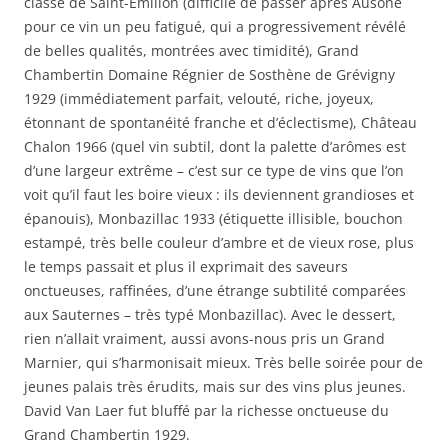
classé de Saint-Emilion (difficile de passer après Ausone
pour ce vin un peu fatigué, qui a progressivement révélé
de belles qualités, montrées avec timidité), Grand
Chambertin Domaine Régnier de Sosthène de Grévigny
1929 (immédiatement parfait, velouté, riche, joyeux,
étonnant de spontanéité franche et d’éclectisme), Château
Chalon 1966 (quel vin subtil, dont la palette d’arômes est
d’une largeur extrême – c’est sur ce type de vins que l’on
voit qu’il faut les boire vieux : ils deviennent grandioses et
épanouis), Monbazillac 1933 (étiquette illisible, bouchon
estampé, très belle couleur d’ambre et de vieux rose, plus
le temps passait et plus il exprimait des saveurs
onctueuses, raffinées, d’une étrange subtilité comparées
aux Sauternes – très typé Monbazillac). Avec le dessert,
rien n’allait vraiment, aussi avons-nous pris un Grand
Marnier, qui s’harmonisait mieux. Très belle soirée pour de
jeunes palais très érudits, mais sur des vins plus jeunes.
David Van Laer fut bluffé par la richesse onctueuse du
Grand Chambertin 1929.