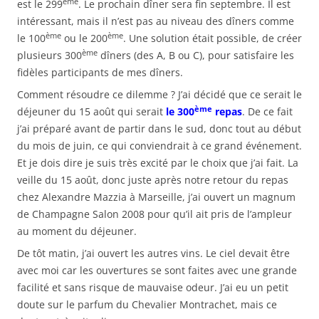
ème
est le 299
. Le prochain dîner sera fin septembre. Il est
intéressant, mais il n’est pas au niveau des dîners comme
ème
ème
le 100
ou le 200
. Une solution était possible, de créer
ème
plusieurs 300
dîners (des A, B ou C), pour satisfaire les
fidèles participants de mes dîners.
Comment résoudre ce dilemme ? J’ai décidé que ce serait le
ème
déjeuner du 15 août qui serait
le 300
repas
. De ce fait
j’ai préparé avant de partir dans le sud, donc tout au début
du mois de juin, ce qui conviendrait à ce grand événement.
Et je dois dire je suis très excité par le choix que j’ai fait. La
veille du 15 août, donc juste après notre retour du repas
chez Alexandre Mazzia à Marseille, j’ai ouvert un magnum
de Champagne Salon 2008 pour qu’il ait pris de l’ampleur
au moment du déjeuner.
De tôt matin, j’ai ouvert les autres vins. Le ciel devait être
avec moi car les ouvertures se sont faites avec une grande
facilité et sans risque de mauvaise odeur. J’ai eu un petit
doute sur le parfum du Chevalier Montrachet, mais ce