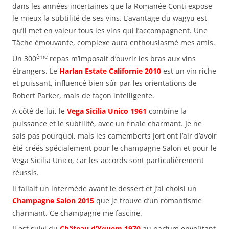
dans les années incertaines que la Romanée Conti expose
le mieux la subtilité de ses vins. L’avantage du wagyu est
qu’il met en valeur tous les vins qui l’accompagnent. Une
Tâche émouvante, complexe aura enthousiasmé mes amis.
ème
Un 300
repas m’imposait d’ouvrir les bras aux vins
étrangers. Le
Harlan Estate Californie 2010
est un vin riche
et puissant, influencé bien sûr par les orientations de
Robert Parker, mais de façon intelligente.
A côté de lui, le
Vega Sicilia Unico 1961
combine la
puissance et le subtilité, avec un finale charmant. Je ne
sais pas pourquoi, mais les camemberts Jort ont l’air d’avoir
été créés spécialement pour le champagne Salon et pour le
Vega Sicilia Unico, car les accords sont particulièrement
réussis.
Il fallait un intermède avant le dessert et j’ai choisi un
Champagne Salon 2015
que je trouve d’un romantisme
charmant. Ce champagne me fascine.
Il est suivi du
Château d’Yquem 1970
au parfum envoûtant