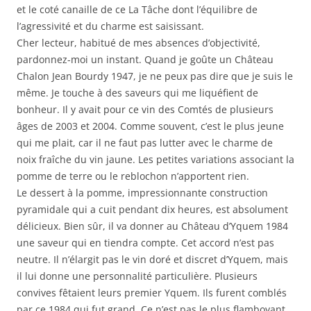
et le coté canaille de ce La Tâche dont l’équilibre de
l’agressivité et du charme est saisissant.
Cher lecteur, habitué de mes absences d’objectivité,
pardonnez-moi un instant. Quand je goûte un Château
Chalon Jean Bourdy 1947, je ne peux pas dire que je suis le
même. Je touche à des saveurs qui me liquéfient de
bonheur. Il y avait pour ce vin des Comtés de plusieurs
âges de 2003 et 2004. Comme souvent, c’est le plus jeune
qui me plait, car il ne faut pas lutter avec le charme de
noix fraîche du vin jaune. Les petites variations associant la
pomme de terre ou le reblochon n’apportent rien.
Le dessert à la pomme, impressionnante construction
pyramidale qui a cuit pendant dix heures, est absolument
délicieux. Bien sûr, il va donner au Château d’Yquem 1984
une saveur qui en tiendra compte. Cet accord n’est pas
neutre. Il n’élargit pas le vin doré et discret d’Yquem, mais
il lui donne une personnalité particulière. Plusieurs
convives fêtaient leurs premier Yquem. Ils furent comblés
par ce 1984 qui fut grand. Ce n’est pas le plus flamboyant,