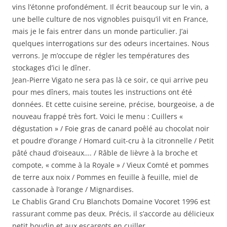
vins l’étonne profondément. Il écrit beaucoup sur le vin, a
une belle culture de nos vignobles puisqu’il vit en France,
mais je le fais entrer dans un monde particulier. J’ai
quelques interrogations sur des odeurs incertaines. Nous
verrons. Je m’occupe de régler les températures des
stockages d’ici le dîner.
Jean-Pierre Vigato ne sera pas là ce soir, ce qui arrive peu
pour mes dîners, mais toutes les instructions ont été
données. Et cette cuisine sereine, précise, bourgeoise, a de
nouveau frappé très fort. Voici le menu : Cuillers «
dégustation » / Foie gras de canard poêlé au chocolat noir
et poudre d’orange / Homard cuit-cru à la citronnelle / Petit
pâté chaud d’oiseaux…. / Râble de lièvre à la broche et
compote, « comme à la Royale » / Vieux Comté et pommes
de terre aux noix / Pommes en feuille à feuille, miel de
cassonade à l’orange / Mignardises.
Le Chablis Grand Cru Blanchots Domaine Vocoret 1996 est
rassurant comme pas deux. Précis, il s’accorde au délicieux
petit boudin et aux escargots en cuiller.