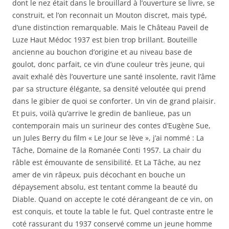
dont le nez était dans le brouillard à l’ouverture se livre, se
construit, et l’on reconnait un Mouton discret, mais typé,
d’une distinction remarquable. Mais le Château Paveil de
Luze Haut Médoc 1937 est bien trop brillant. Bouteille
ancienne au bouchon d’origine et au niveau base de
goulot, donc parfait, ce vin d’une couleur très jeune, qui
avait exhalé dès l’ouverture une santé insolente, ravit l’âme
par sa structure élégante, sa densité veloutée qui prend
dans le gibier de quoi se conforter. Un vin de grand plaisir.
Et puis, voilà qu’arrive le gredin de banlieue, pas un
contemporain mais un surineur des contes d’Eugène Sue,
un Jules Berry du film « Le Jour se lève », j’ai nommé : La
Tâche, Domaine de la Romanée Conti 1957. La chair du
râble est émouvante de sensibilité. Et La Tâche, au nez
amer de vin râpeux, puis décochant en bouche un
dépaysement absolu, est tentant comme la beauté du
Diable. Quand on accepte le coté dérangeant de ce vin, on
est conquis, et toute la table le fut. Quel contraste entre le
coté rassurant du 1937 conservé comme un jeune homme