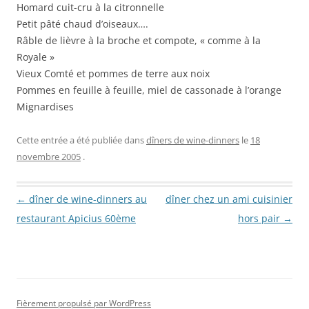
Homard cuit-cru à la citronnelle
Petit pâté chaud d’oiseaux….
Râble de lièvre à la broche et compote, « comme à la
Royale »
Vieux Comté et pommes de terre aux noix
Pommes en feuille à feuille, miel de cassonade à l’orange
Mignardises
Cette entrée a été publiée dans
dîners de wine-dinners
le
18
novembre 2005
.
Navigation des articles
←
dîner de wine-dinners au
dîner chez un ami cuisinier
restaurant Apicius 60ème
hors pair
→
Fièrement propulsé par WordPress