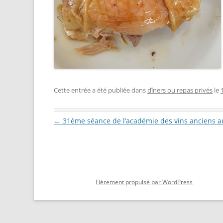
Cette entrée a été publiée dans
dîners ou repas privés
le
Navigation des articles
←
31ème séance de l’académie des vins anciens a
Fièrement propulsé par WordPress