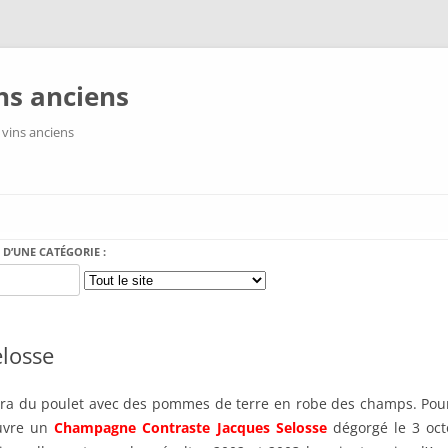
ns anciens
 vins anciens
Aller au contenu
 D’UNE CATÉGORIE :
losse
aura du poulet avec des pommes de terre en robe des champs. Pour l’
’ouvre un
Champagne Contraste Jacques Selosse
dégorgé le 3 octo