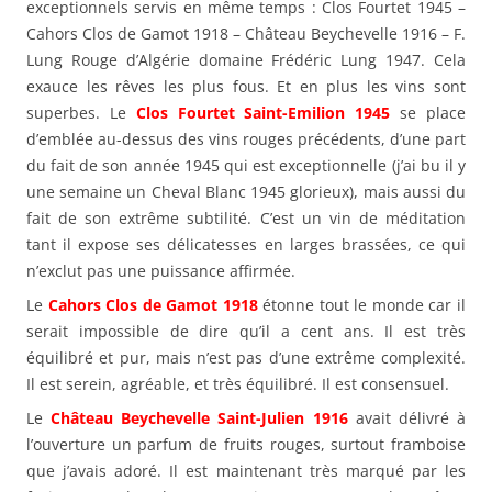
exceptionnels servis en même temps : Clos Fourtet 1945 –
Cahors Clos de Gamot 1918 – Château Beychevelle 1916 – F.
Lung Rouge d’Algérie domaine Frédéric Lung 1947. Cela
exauce les rêves les plus fous. Et en plus les vins sont
superbes. Le
Clos Fourtet Saint-Emilion 1945
se place
d’emblée au-dessus des vins rouges précédents, d’une part
du fait de son année 1945 qui est exceptionnelle (j’ai bu il y
une semaine un Cheval Blanc 1945 glorieux), mais aussi du
fait de son extrême subtilité. C’est un vin de méditation
tant il expose ses délicatesses en larges brassées, ce qui
n’exclut pas une puissance affirmée.
Le
Cahors Clos de Gamot 1918
étonne tout le monde car il
serait impossible de dire qu’il a cent ans. Il est très
équilibré et pur, mais n’est pas d’une extrême complexité.
Il est serein, agréable, et très équilibré. Il est consensuel.
Le
Château Beychevelle Saint-Julien 1916
avait délivré à
l’ouverture un parfum de fruits rouges, surtout framboise
que j’avais adoré. Il est maintenant très marqué par les