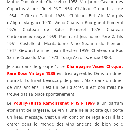
Maine Domaine de Chasseloir 1958, Vin jaune Caveau des
Capucins Arbois Rolet P&F 1966, Château Gruaud Larose
1984, Château Talbot 1986, Château Bel Air Marquis
d’Aligre Margaux 1970, Vieux Château Bourgneuf Pomerol
1976, Château de Sales Pomerol 1976, Château
Carbonnieux rouge 1959, Pommard Jessiaume Père & Fils
1961, Castello di Montalbano, Vino Spanna du Piémont
1947, Gewurztraminer Jean Biecher 1959, Château du Roc
Sainte Croix du Mont 1973, Tokaji Aszu Eszencia 1988.
Je suis dans le groupe 1. Le
Champagne Veuve Clicquot
Rare Rosé Vintage 1985
est très agréable. Dans un dîner
normal, il offrirait beaucoup de plaisir. Mais dans un dîner
de vins anciens, Il est un peu discret. Il est bon mais ne
trouve pas sa place spontanément.
Le
Pouilly-Fuissé Remoissenet P & F 1959
a un parfum
étonnant de largesse. Le vin a une belle acidité qui porte
un beau message. C’est un vin dont on se régale car il fait
entrer dans le monde des vins anciens de bien belle