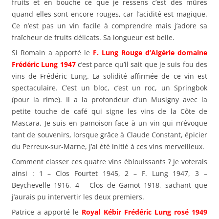
fruits et en bouche ce que je ressens c’est des mûres
quand elles sont encore rouges, car l’acidité est magique.
Ce n’est pas un vin facile à comprendre mais j’adore sa
fraîcheur de fruits délicats. Sa longueur est belle.
Si Romain a apporté le
F. Lung Rouge d’Algérie domaine
Frédéric Lung 1947
c’est parce qu’il sait que je suis fou des
vins de Frédéric Lung. La solidité affirmée de ce vin est
spectaculaire. C’est un bloc, c’est un roc, un Springbok
(pour la rime). Il a la profondeur d’un Musigny avec la
petite touche de café qui signe les vins de la Côte de
Mascara. Je suis en pamoison face à un vin qui m’évoque
tant de souvenirs, lorsque grâce à Claude Constant, épicier
du Perreux-sur-Marne, j’ai été initié à ces vins merveilleux.
Comment classer ces quatre vins éblouissants ? Je voterais
ainsi : 1 – Clos Fourtet 1945, 2 – F. Lung 1947, 3 –
Beychevelle 1916, 4 – Clos de Gamot 1918, sachant que
j’aurais pu intervertir les deux premiers.
Patrice a apporté le
Royal Kébir Frédéric Lung rosé 1949