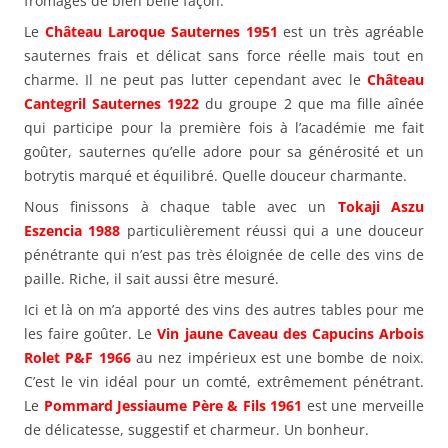
fromages de bien belle façon.
Le
Château Laroque Sauternes 1951
est un très agréable
sauternes frais et délicat sans force réelle mais tout en
charme. Il ne peut pas lutter cependant avec le
Château
Cantegril Sauternes 1922
du groupe 2 que ma fille aînée
qui participe pour la première fois à l’académie me fait
goûter, sauternes qu’elle adore pour sa générosité et un
botrytis marqué et équilibré. Quelle douceur charmante.
Nous finissons à chaque table avec un
Tokaji Aszu
Eszencia 1988
particulièrement réussi qui a une douceur
pénétrante qui n’est pas très éloignée de celle des vins de
paille. Riche, il sait aussi être mesuré.
Ici et là on m’a apporté des vins des autres tables pour me
les faire goûter. Le
Vin jaune Caveau des Capucins Arbois
Rolet P&F 1966
au nez impérieux est une bombe de noix.
C’est le vin idéal pour un comté, extrêmement pénétrant.
Le
Pommard Jessiaume Père & Fils 1961
est une merveille
de délicatesse, suggestif et charmeur. Un bonheur.