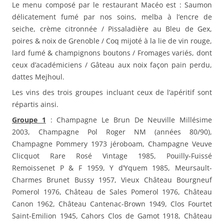
Le menu composé par le restaurant Macéo est : Saumon
délicatement fumé par nos soins, melba à l’encre de
seiche, crème citronnée / Pissaladière au Bleu de Gex,
poires & noix de Grenoble / Coq mijoté à la lie de vin rouge,
lard fumé & champignons boutons / Fromages variés, dont
ceux d’académiciens / Gâteau aux noix façon pain perdu,
dattes Mejhoul.
Les vins des trois groupes incluant ceux de l’apéritif sont
répartis ainsi.
Groupe 1
: Champagne Le Brun De Neuville Millésime
2003, Champagne Pol Roger NM (années 80/90),
Champagne Pommery 1973 jéroboam, Champagne Veuve
Clicquot Rare Rosé Vintage 1985, Pouilly-Fuissé
Remoissenet P & F 1959, Y d’Yquem 1985, Meursault-
Charmes Brunet Bussy 1957, Vieux Château Bourgneuf
Pomerol 1976, Château de Sales Pomerol 1976, Château
Canon 1962, Château Cantenac-Brown 1949, Clos Fourtet
Saint-Emilion 1945, Cahors Clos de Gamot 1918, Château