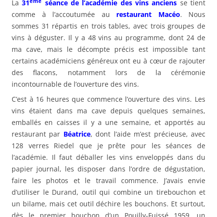
ème
La
31
séance de l’académie des vins anciens
se tient
comme à l’accoutumée au
restaurant Macéo
. Nous
sommes 31 répartis en trois tables, avec trois groupes de
vins à déguster. Il y a 48 vins au programme, dont 24 de
ma cave, mais le décompte précis est impossible tant
certains académiciens généreux ont eu à cœur de rajouter
des flacons, notamment lors de la cérémonie
incontournable de l’ouverture des vins.
C’est à 16 heures que commence l’ouverture des vins. Les
vins étaient dans ma cave depuis quelques semaines,
emballés en caisses il y a une semaine, et apportés au
restaurant par
Béatrice
, dont l’aide m’est précieuse, avec
128 verres Riedel que je prête pour les séances de
l’académie. Il faut déballer les vins enveloppés dans du
papier journal, les disposer dans l’ordre de dégustation,
faire les photos et le travail commence. J’avais envie
d’utiliser le Durand, outil qui combine un tirebouchon et
un bilame, mais cet outil déchire les bouchons. Et surtout,
dès le premier bouchon d’un Pouilly-Fuissé 1959, un