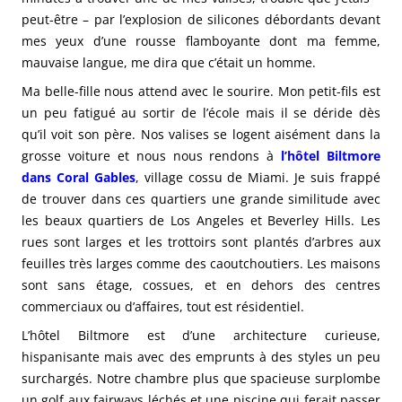
peut-être – par l’explosion de silicones débordants devant
mes yeux d’une rousse flamboyante dont ma femme,
mauvaise langue, me dira que c’était un homme.
Ma belle-fille nous attend avec le sourire. Mon petit-fils est
un peu fatigué au sortir de l’école mais il se déride dès
qu’il voit son père. Nos valises se logent aisément dans la
grosse voiture et nous nous rendons à
l’hôtel Biltmore
dans Coral Gables
, village cossu de Miami. Je suis frappé
de trouver dans ces quartiers une grande similitude avec
les beaux quartiers de Los Angeles et Beverley Hills. Les
rues sont larges et les trottoirs sont plantés d’arbres aux
feuilles très larges comme des caoutchoutiers. Les maisons
sont sans étage, cossues, et en dehors des centres
commerciaux ou d’affaires, tout est résidentiel.
L’hôtel Biltmore est d’une architecture curieuse,
hispanisante mais avec des emprunts à des styles un peu
surchargés. Notre chambre plus que spacieuse surplombe
un golf aux fairways léchés et une piscine qui ferait passer