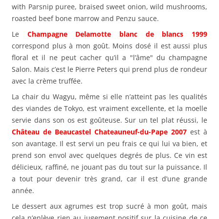
with Parsnip puree, braised sweet onion, wild mushrooms,
roasted beef bone marrow and Penzu sauce.
Le
Champagne Delamotte blanc de blancs 1999
correspond plus à mon goût. Moins dosé il est aussi plus
floral et il ne peut cacher qu’il a "l’âme" du champagne
Salon. Mais c’est le Pierre Peters qui prend plus de rondeur
avec la crème truffée.
La chair du Wagyu, même si elle n’atteint pas les qualités
des viandes de Tokyo, est vraiment excellente, et la moelle
servie dans son os est goûteuse. Sur un tel plat réussi, le
Château de Beaucastel Chateauneuf-du-Pape 2007
est à
son avantage. Il est servi un peu frais ce qui lui va bien, et
prend son envol avec quelques degrés de plus. Ce vin est
délicieux, raffiné, ne jouant pas du tout sur la puissance. Il
a tout pour devenir très grand, car il est d’une grande
année.
Le dessert aux agrumes est trop sucré à mon goût, mais
cela n’enlève rien au jugement positif sur la cuisine de ce