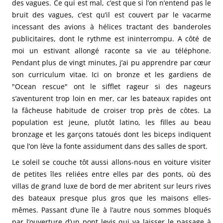
des vagues. Ce qui est mal, c’est que si l’on n’entend pas le
bruit des vagues, c’est qu’il est couvert par le vacarme
incessant des avions à hélices tractant des banderoles
publicitaires, dont le rythme est ininterrompu. A côté de
moi un estivant allongé raconte sa vie au téléphone.
Pendant plus de vingt minutes, j’ai pu apprendre par cœur
son curriculum vitae. Ici on bronze et les gardiens de
"Ocean rescue" ont le sifflet rageur si des nageurs
s’aventurent trop loin en mer, car les bateaux rapides ont
la fâcheuse habitude de croiser trop près de côtes. La
population est jeune, plutôt latino, les filles au beau
bronzage et les garçons tatoués dont les biceps indiquent
que l’on lève la fonte assidument dans des salles de sport.
Le soleil se couche tôt aussi allons-nous en voiture visiter
de petites îles reliées entre elles par des ponts, où des
villas de grand luxe de bord de mer abritent sur leurs rives
des bateaux presque plus gros que les maisons elles-
mêmes. Passant d’une île à l’autre nous sommes bloqués
par l’ouverture d’un pont levis qui va laisser le passage à