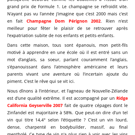
grand prix de Formule 1. Le champagne se refroidit vite.
N’ayant pas vu l’année j’imagine que c’est 2000 mais c’est
en fait
Champagne Dom Pérignon 2002
. Rien n’est
meilleur pour fêter le plaisir de se retrouver après
l’expatriation subite de nos enfants et petits-enfants.
Dans cette maison, tous sont épanouis, mon petit-fils
motivé à apprendre en une école où il est entré sans un
mot d’anglais, sa soeur, parlant couramment l’anglais,
s’épanouissant dans l’atmosphère américaine et leurs
parents vivant une aventure où l’incertain ajoute du
piment. C’est le rêve qui se vit ici.
Nous dînons à l’intérieur, et l’agneau de Nouvelle-Zélande
est d’une qualité extrême. Il est accompagné par un
Ridge
California Geyserville 2007
fait de quatre cépages dont le
Zinfandel est majoritaire à 58%. Que peut-on dire d’un tel
vin qui
titre 14,4° selon l’étiquette ? C’est un vin lourd,
dense, charpenté en bodybuilder, massif, au final
mentholé. Ce type de vin n’a plus rien à voir avec les vins