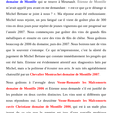
domaine de Montille
qui se trouve à Meursault.
Etienne de Montille
m’avait appelé peu avant en me demandant : « est-ce que ça te dérange si
Michel Bettane se joint à nous ? ». Ma réponse avait été enthousiaste.
Michel nous rejoint, un peu fatigué car il vient de goûter plus de 300
vins en deux jours pour repérer de jeunes vignerons qui ont progressé sur
l’année 2007. Nous commençons par goûter des vins de grands fûts
métalliques et ensuite en cave des vins de fûts de chêne. Nous goûtons
beaucoup de 2006 du domaine, puis des 2007. Nous boirons tant de vins
que le souvenir s’estompe. Ce qui m’impressionne, c’est la sûreté du
jugement de Michel Bettane qui constate immédiatement les progrès qui
ont été faits. Etienne est évidemment attentif aux diagnostics faits par
Michel, mais a la politesse d’écouter nos avis. Je suis très agréablement
chatouillé par un
Chevalier Montrachet domaine de Montille
2007
.
Nous goûtons à l’aveugle deux
Vosne-Romanée les Malconsorts
domaine de Montille
2006
et Etienne nous demande s’il est justifié de
les produire en deux cuvées distinctes. Les vins sont si différents que
nous répondons oui. Le deuxième
Vosne-Romanée les Malconsorts
cuvée Christiane domaine de Montille
2006
, qui est à un stade plus
ingrat de sa vie que le premier est issu d’une parcelle mythique