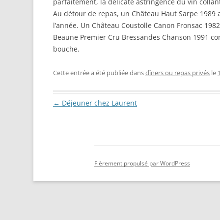
parfaitement, la délicate astringence du vin collan
Au détour de repas, un Château Haut Sarpe 1989 a 
l’année. Un Château Coustolle Canon Fronsac 1982 m
Beaune Premier Cru Bressandes Chanson 1991 confi
bouche.
Cette entrée a été publiée dans
dîners ou repas privés
le
Navigation des articles
←
Déjeuner chez Laurent
Fièrement propulsé par WordPress