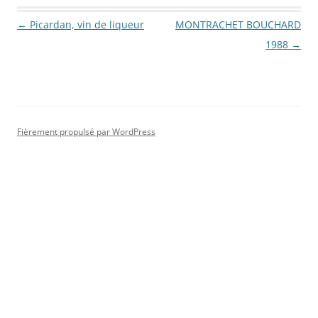
Navigation des articles
←
Picardan, vin de liqueur
MONTRACHET BOUCHARD
1988
→
Fièrement propulsé par WordPress