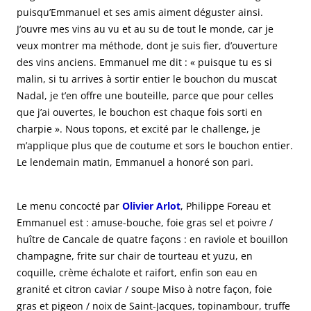
puisqu’Emmanuel et ses amis aiment déguster ainsi.
J’ouvre mes vins au vu et au su de tout le monde, car je
veux montrer ma méthode, dont je suis fier, d’ouverture
des vins anciens. Emmanuel me dit : « puisque tu es si
malin, si tu arrives à sortir entier le bouchon du muscat
Nadal, je t’en offre une bouteille, parce que pour celles
que j’ai ouvertes, le bouchon est chaque fois sorti en
charpie ». Nous topons, et excité par le challenge, je
m’applique plus que de coutume et sors le bouchon entier.
Le lendemain matin, Emmanuel a honoré son pari.
Le menu concocté par
Olivier Arlot
, Philippe Foreau et
Emmanuel est : amuse-bouche, foie gras sel et poivre /
huître de Cancale de quatre façons : en raviole et bouillon
champagne, frite sur chair de tourteau et yuzu, en
coquille, crème échalote et raifort, enfin son eau en
granité et citron caviar / soupe Miso à notre façon, foie
gras et pigeon / noix de Saint-Jacques, topinambour, truffe