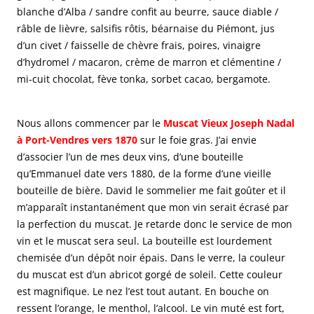
blanche d’Alba / sandre confit au beurre, sauce diable /
râble de lièvre, salsifis rôtis, béarnaise du Piémont, jus
d’un civet / faisselle de chèvre frais, poires, vinaigre
d’hydromel / macaron, crème de marron et clémentine /
mi-cuit chocolat, fève tonka, sorbet cacao, bergamote.
Nous allons commencer par le
Muscat Vieux Joseph Nadal
à Port-Vendres vers 1870
sur le foie gras. J’ai envie
d’associer l’un de mes deux vins, d’une bouteille
qu’Emmanuel date vers 1880, de la forme d’une vieille
bouteille de bière. David le sommelier me fait goûter et il
m’apparaît instantanément que mon vin serait écrasé par
la perfection du muscat. Je retarde donc le service de mon
vin et le muscat sera seul. La bouteille est lourdement
chemisée d’un dépôt noir épais. Dans le verre, la couleur
du muscat est d’un abricot gorgé de soleil. Cette couleur
est magnifique. Le nez l’est tout autant. En bouche on
ressent l’orange, le menthol, l’alcool. Le vin muté est fort,