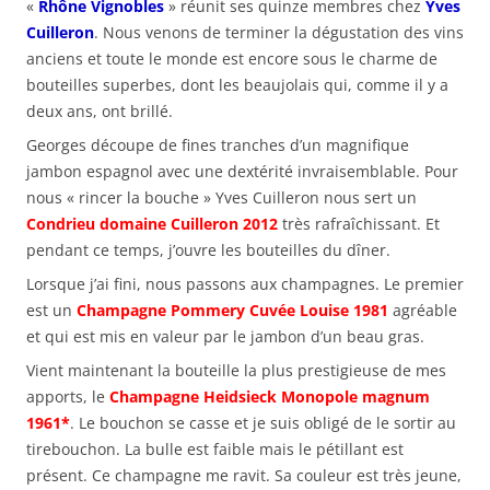
«
Rhône Vignobles
» réunit ses quinze membres chez
Yves
Cuilleron
. Nous venons de terminer la dégustation des vins
anciens et toute le monde est encore sous le charme de
bouteilles superbes, dont les beaujolais qui, comme il y a
deux ans, ont brillé.
Georges découpe de fines tranches d’un magnifique
jambon espagnol avec une dextérité invraisemblable. Pour
nous « rincer la bouche » Yves Cuilleron nous sert un
Condrieu domaine Cuilleron 2012
très rafraîchissant. Et
pendant ce temps, j’ouvre les bouteilles du dîner.
Lorsque j’ai fini, nous passons aux champagnes. Le premier
est un
Champagne Pommery Cuvée Louise 1981
agréable
et qui est mis en valeur par le jambon d’un beau gras.
Vient maintenant la bouteille la plus prestigieuse de mes
apports, le
Champagne Heidsieck Monopole magnum
1961*
. Le bouchon se casse et je suis obligé de le sortir au
tirebouchon. La bulle est faible mais le pétillant est
présent. Ce champagne me ravit. Sa couleur est très jeune,