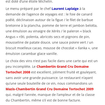
est doté d’une étoile Michelin.
Le menu préparé par le chef
Laurent Laplaige
à la
demande de l’agence de voyages est : le foie de canard
poêlé, déclinaison autour de la figue / le filet de barbue
bretonne à la plancha, pomme de terre et jambon belotta,
une émulsion au vinaigre de Xérès / le paleron « black
Angus » rôti, polenta, abricots secs et pignons de pin,
mousseline de patate douce, une sauce poivre vert / un
biscuit moelleux cacao, mousse de chocolat « Ilanka », une
émulsion carambar glace vanille.
Le choix des vins n’est pas facile dans une carte qui est un
peu incomplète. Le
Chambertin Grand Cru Domaine
Tortochot 2008
est excellent, joliment fruité et gouleyant,
sans avoir une grande puissance. Le restaurant n’ayant
qu’une seule bouteille de ce vin, nous commandons un
Mazis-Chambertin Grand Cru Domaine Tortochot 2009
qui, malgré l’année, manque de l’ampleur et de la classe
du Chambertin, même s’il est de bonne facture.