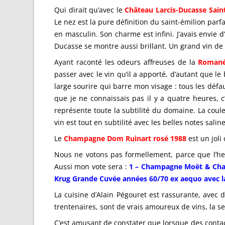
Qui dirait qu’avec le
Château Larcis-Ducasse Sain
Le nez est la pure définition du saint-émilion parfa
en masculin. Son charme est infini. J’avais envie
Ducasse se montre aussi brillant. Un grand vin de
Ayant raconté les odeurs affreuses de la
Romané
passer avec le vin qu’il a apporté, d’autant que l
large sourire qui barre mon visage : tous les défau
que je ne connaissais pas il y a quatre heures, 
représente toute la subtilité du domaine. La coul
vin est tout en subtilité avec les belles notes salin
Le
Champagne Dom Ruinart rosé 1988
est un joli
Nous ne votons pas formellement, parce que l’heur
Aussi mon vote sera :
1 – Champagne Moët & Chand
Krug Grande Cuvée années 60/70 ex aequo avec 
La cuisine d’Alain Pégouret est rassurante, avec d
trentenaires, sont de vrais amoureux de vins, la s
C’est amusant de constater que lorsque des contac