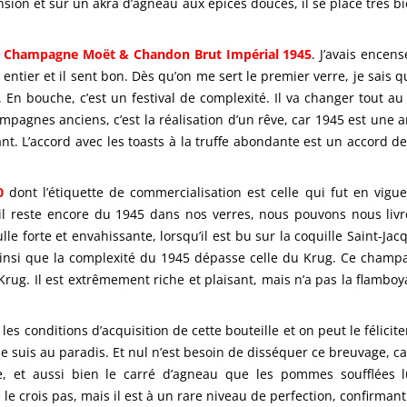
le tension et sur un akra d’agneau aux épices douces, il se place tr
e
Champagne Moët & Chandon Brut Impérial 1945
. J’avais encen
 entier et il sent bon. Dès qu’on me sert le premier verre, je sais 
x. En bouche, c’est un festival de complexité. Il va changer tout a
gnes anciens, c’est la réalisation d’un rêve, car 1945 est une an
nt. L’accord avec les toasts à la truffe abondante est un accord d
0
dont l’étiquette de commercialisation est celle qui fut en vig
l reste encore du 1945 dans nos verres, nous pouvons nous livre
e forte et envahissante, lorsqu’il est bu sur la coquille Saint-Jacq
e ainsi que la complexité du 1945 dépasse celle du Krug. Ce cham
e Krug. Il est extrêmement riche et plaisant, mais n’a pas la fla
es conditions d’acquisition de cette bouteille et on peut le félicit
e suis au paradis. Et nul n’est besoin de disséquer ce breuvage, car
ble, et aussi bien le carré d’agneau que les pommes soufflées
le crois pas, mais il est à un rare niveau de perfection, confirman