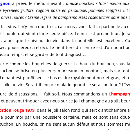
ignon
a prévu le menu suivant :
amuse-bouches / toast melba aux t
s Pyrénées grilloté, rognon poêlé en persillade, pommes soufflées « L
x olives noires / Crème légère de pamplemousses roses litchis dans une cr
 les vins. Il n’y en a que trois, car nous avons fait la part bel
t souple qui vient d’une seule pièce. Le nez est prometteur. Je 
, alors que le niveau du vin dans la bouteille est excellent. 
 sec, poussiéreux, rétréci. Le petit tiers du centre est d’un boucho
mps au temps, et se garder de tout diagnostic.
verte comme les bouteilles de guerre. Le haut du bouchon, sous la 
uchon se brise en plusieurs morceaux en montant, mais sort entier
e haut est plutôt sec. Le bas est incroyablement noir et gras, et to
et colle au vin. Sera-t-il encore malade quand ce sera son tour ? L’
heure de discussions, il fait soif. Nous commandons un
Champagne
t peuvent trinquer avec nous sur ce joli champagne au goût beurré 
rdon rouge 1979
, dans le joli salon rond qui sert d’antichambre
rqué pour moi par une poussière certaine, mais ce sont sans dout
e bouchon. En bouche, on ne sent aucun défaut et nous sommes 