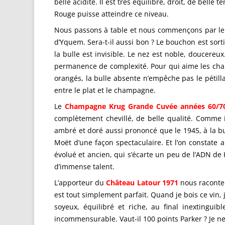
belle acidité. Il est très équilibré, droit, de bel
Rouge puisse atteindre ce niveau.
Nous passons à table et nous commençons par l
d’Yquem. Sera-t-il aussi bon ? Le bouchon est sorti
la bulle est invisible. Le nez est noble, doucereu
permanence de complexité. Pour qui aime les champa
orangés, la bulle absente n’empêche pas le pétilla
entre le plat et le champagne.
Le
Champagne Krug Grande Cuvée années 60/7
complètement chevillé, de belle qualité. Comme i
ambré et doré aussi prononcé que le 1945, à la bull
Moët d’une façon spectaculaire. Et l’on constat
évolué et ancien, qui s’écarte un peu de l’ADN d
d’immense talent.
L’apporteur du
Château Latour 1971
nous raconte l
est tout simplement parfait. Quand je bois ce vin, j
soyeux, équilibré et riche, au final inextingui
incommensurable. Vaut-il 100 points Parker ? Je ne 