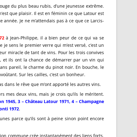
 rouge du plus beau rubis, d’une jeunesse extrême.
’est que plaisir. Il est en féminin ce que Latour est
e année. Je ne m’attendais pas à ce que ce Larcis-
72
à Jean-Philippe, il a bien peur de ce qui va se
 je sens le premier verre qui m’est versé, c’est un
eur miracle de tant de vins. Pour les trois convives
, et ils ont la chance de démarrer par un vin qui
ans pareil, le charme du pinot noir. En bouche, le
nvoûtant. Sur les cailles, c’est un bonheur.
as dans le rêve que m’ont apporté les autres vins.
s mes deux vins, mais je crois qu’ils le méritent.
on 1945, 3 – Château Latour 1971, 4 – Champagne
onti 1972
.
jeunes parce qu’ils sont à peine sinon point encore
ssion commune crée instantanément des liens forts.