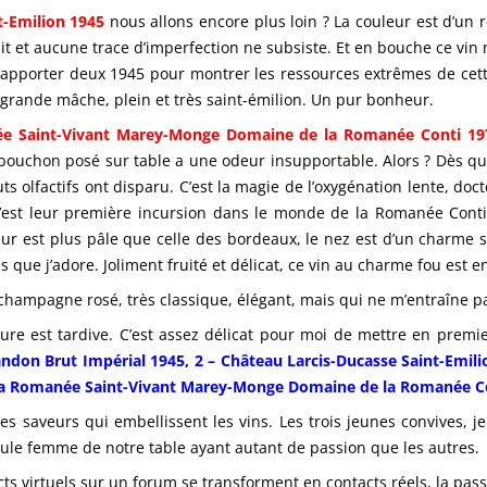
t-Emilion 1945
nous allons encore plus loin ? La couleur est d’un
it et aucune trace d’imperfection ne subsiste. Et en bouche ce vin n
 d’apporter deux 1945 pour montrer les ressources extrêmes de cett
 grande mâche, plein et très saint-émilion. Un pur bonheur.
e Saint-Vivant Marey-Monge Domaine de la Romanée Conti 19
e bouchon posé sur table a une odeur insupportable. Alors ? Dès que
ts olfactifs ont disparu. C’est la magie de l’oxygénation lente, doct
c’est leur première incursion dans le monde de la Romanée Conti
eur est plus pâle que celle des bordeaux, le nez est d’un charme s
es que j’adore. Joliment fruité et délicat, ce vin au charme fou est e
 champagne rosé, très classique, élégant, mais qui ne m’entraîne p
e est tardive. C’est assez délicat pour moi de mettre en premier
on Brut Impérial 1945, 2 – Château Larcis-Ducasse Saint-Emili
la Romanée Saint-Vivant Marey-Monge Domaine de la Romanée C
es saveurs qui embellissent les vins. Les trois jeunes convives, 
eule femme de notre table ayant autant de passion que les autres.
ts virtuels sur un forum se transforment en contacts réels, la pa