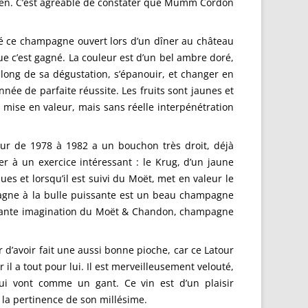
ès bien. C’est agréable de constater que Mumm Cordon
sé ce champagne ouvert lors d’un dîner au château
que c’est gagné. La couleur est d’un bel ambre doré,
u long de sa dégustation, s’épanouir, et changer en
née de parfaite réussite. Les fruits sont jaunes et
e mise en valeur, mais sans réelle interpénétration
ueur de 1978 à 1982 a un bouchon très droit, déjà
r à un exercice intéressant : le Krug, d’un jaune
ues et lorsqu’il est suivi du Moët, met en valeur le
pagne à la bulle puissante est un beau champagne
mboyante imagination du Moët & Chandon, champagne
er d’avoir fait une aussi bonne pioche, car ce Latour
 il a tout pour lui. Il est merveilleusement velouté,
 lui vont comme un gant. Ce vin est d’un plaisir
t la pertinence de son millésime.