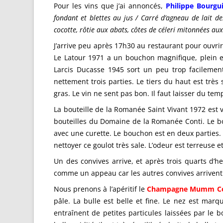
Pour les vins que j’ai annoncés,
Philippe Bourgu
fondant et blettes au jus / Carré d’agneau de lait de
cocotte, rôtie aux abats, côtes de céleri mitonnées au
J’arrive peu après 17h30 au restaurant pour ouvrir
Le Latour 1971 a un bouchon magnifique, plein e
Larcis Ducasse 1945 sort un peu trop facilement
nettement trois parties. Le tiers du haut est très
gras. Le vin ne sent pas bon. Il faut laisser du te
La bouteille de la Romanée Saint Vivant 1972 est 
bouteilles du Domaine de la Romanée Conti. Le bo
avec une curette. Le bouchon est en deux parties. L
nettoyer ce goulot très sale. L’odeur est terreuse 
Un des convives arrive, et après trois quarts d’
comme un appeau car les autres convives arrivent e
Nous prenons à l’apéritif le
Champagne Mumm Co
pâle. La bulle est belle et fine. Le nez est ma
entraînent de petites particules laissées par l