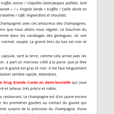
ruffes noires / Coquilles Saint-Jacques poêlées, lard
aurent » / « Fregola Sarda » truffée / Caille dorée en
istalline / Café, mignardises et chocolats
.
le aux champagnes avec ces amoureux des champagnes.
sens que nous allons nous régaler. Le bouchon du
Comme dans les carottages des géologues, on voit
n normal, souple. Le grand tiers du bas est noir et
capsule, sent la terre, comme cela arrive avec les
, à part un morceau collé à la paroi, que je lève
ut le goulot est gras et noir. Il me faut longuement
évolution semble rapide. Attendons.
 Krug Grande Cuvée en demi-bouteille
qui joue
et laiteux, très précis et noble.
 au restaurant. Le champagne est d’un jaune encore
e les premières gouttes au contact du goulot qui
même surpris de la précision du champagne, d’une