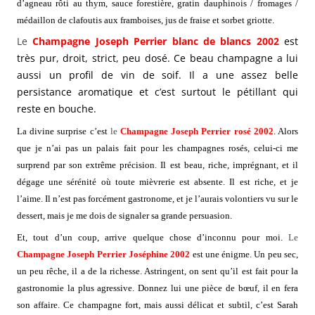
d’agneau rôti au thym, sauce forestière, gratin dauphinois / fromages /
médaillon de clafoutis aux framboises, jus de fraise et sorbet griotte.
Le
Champagne
Joseph Perrier blanc de blancs 2002
est
très pur, droit, strict, peu dosé. Ce beau champagne a lui
aussi un profil de vin de soif. Il a une assez belle
persistance aromatique et c’est surtout le pétillant qui
reste en bouche.
La divine surprise c’est
le
Champagne
Joseph Perrier rosé 2002
. Alors
que je n’ai pas un palais fait pour les champagnes rosés, celui-ci me
surprend par son extrême précision. Il est beau, riche, imprégnant, et il
dégage une sérénité où toute mièvrerie est absente. Il est riche, et je
l’aime. Il n’est pas forcément gastronome, et je l’aurais volontiers vu sur le
dessert, mais je me dois de signaler sa grande persuasion.
Et, tout d’un coup, arrive quelque chose d’inconnu pour moi.
Le
Champagne
Joseph Perrier Joséphine 2002
est une énigme. Un peu sec,
un peu rêche, il a de la richesse. Astringent, on sent qu’il est fait pour la
gastronomie la plus
agressive. Donnez lui une pièce de bœuf, il en fera
son affaire. Ce champagne fort, mais aussi délicat et subtil, c’est Sarah