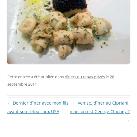
Cette entrée a été publiée dans
dîners ou repas privés
le
26
septembre 2014
.
Navigation des articles
←
Dernier dîner avec mon fils
Venise, dîner au Cipriani,
avant son retour aux USA
mais où est George Clooney ?
→