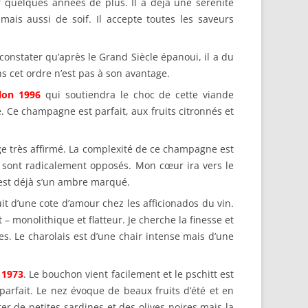
 quelques années de plus. Il a déjà une sérénité
ais aussi de soif. Il accepte toutes les saveurs
nstater qu’après le Grand Siècle épanoui, il a du
ns cet ordre n’est pas à son avantage.
lon 1996
qui soutiendra le choc de cette viande
. Ce champagne est parfait, aux fruits citronnés et
ge très affirmé. La complexité de ce champagne est
 sont radicalement opposés. Mon cœur ira vers le
g est déjà s’un ambre marqué.
it d’une cote d’amour chez les afficionados du vin.
 – monolithique et flatteur. Je cherche la finesse et
es. Le charolais est d’une chair intense mais d’une
 1973
. Le bouchon vient facilement et le pschitt est
arfait. Le nez évoque de beaux fruits d’été et en
 de petites sardines et des olives noires mais la