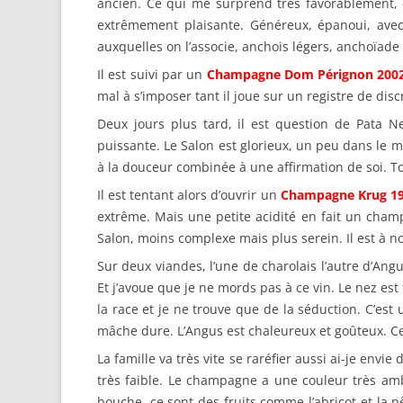
ancien. Ce qui me surprend très favorablement, 
extrêmement plaisante. Généreux, épanoui, avec 
auxquelles on l’associe, anchois légers, anchoïade
Il est suivi par un
Champagne Dom Pérignon 200
mal à s’imposer tant il joue sur un registre de disc
Deux jours plus tard, il est question de Pata N
puissante. Le Salon est glorieux, un peu dans le m
à la douceur combinée à une affirmation de soi. 
Il est tentant alors d’ouvrir un
Champagne Krug 1
extrême. Mais une petite acidité en fait un cha
Salon, moins complexe mais plus serein. Il est à n
Sur deux viandes, l’une de charolais l’autre d’Angu
Et j’avoue que je ne mords pas à ce vin. Le nez est 
la race et je ne trouve que de la séduction. C’est
mâche dure. L’Angus est chaleureux et goûteux. Ce
La famille va très vite se raréfier aussi ai-je envie d
très faible. Le champagne a une couleur très amb
bouche, ce sont des fruits comme l’abricot et la