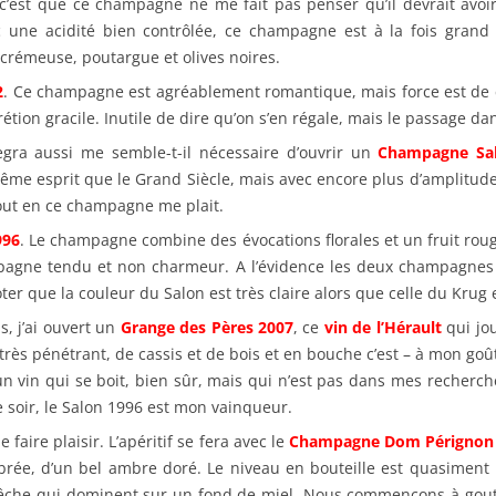
c’est que ce champagne ne me fait pas penser qu’il devrait avoir
une acidité bien contrôlée, ce champagne est à la fois grand m
 crémeuse, poutargue et olives noires.
2
. Ce champagne est agréablement romantique, mais force est de co
rétion gracile. Inutile de dire qu’on s’en régale, mais le passage da
egra aussi me semble-t-il nécessaire d’ouvrir un
Champagne Sa
ême esprit que le Grand Siècle, mais avec encore plus d’amplitude
Tout en ce champagne me plait.
996
. Le champagne combine des évocations florales et un fruit rou
mpagne tendu et non charmeur. A l’évidence les deux champagnes
oter que la couleur du Salon est très claire alors que celle du Kru
s, j’ai ouvert un
Grange des Pères 2007
, ce
vin de l’Hérault
qui jou
très pénétrant, de cassis et de bois et en bouche c’est – à mon goût
 un vin qui se boit, bien sûr, mais qui n’est pas dans mes recherch
 soir, le Salon 1996 est mon vainqueur.
e faire plaisir. L’apéritif se fera avec le
Champagne Dom Pérignon
rée, d’un bel ambre doré. Le niveau en bouteille est quasiment p
 pêche qui dominent sur un fond de miel. Nous commençons à gouter