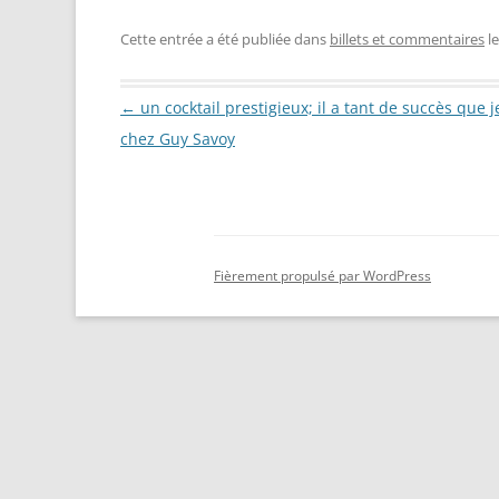
Cette entrée a été publiée dans
billets et commentaires
l
Navigation des articles
←
un cocktail prestigieux; il a tant de succès que 
chez Guy Savoy
Fièrement propulsé par WordPress