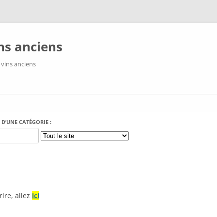
ns anciens
 vins anciens
Aller au contenu
 D’UNE CATÉGORIE :
rire, allez
ici