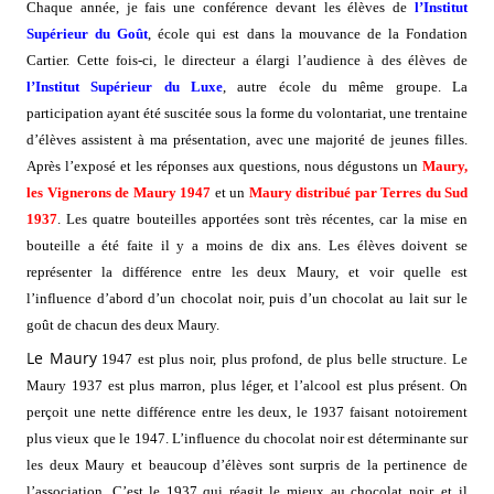
Chaque année, je fais une conférence devant les élèves de
l’Institut
Supérieur du Goût
, école qui est dans la mouvance de la Fondation
Cartier. Cette fois-ci, le directeur a élargi l’audience à des élèves de
l’Institut Supérieur du Luxe
, autre école du même groupe. La
participation ayant été suscitée sous la forme du volontariat, une trentaine
d’élèves assistent à ma présentation, avec une majorité de jeunes filles.
Après l’exposé et les réponses aux questions, nous dégustons un
Maury,
les Vignerons de Maury 1947
et un
Maury distribué par Terres du Sud
1937
. Les quatre bouteilles apportées sont très récentes, car la mise en
bouteille a été faite il y a moins de dix ans. Les élèves doivent se
représenter la différence entre les deux Maury, et voir quelle est
l’influence d’abord d’un chocolat noir, puis d’un chocolat au lait sur le
goût de chacun des deux Maury.
Le Maury
1947 est plus noir, plus profond, de plus belle structure. Le
Maury 1937 est plus marron, plus léger, et l’alcool est plus présent. On
perçoit une nette différence entre les deux, le 1937 faisant notoirement
plus vieux que le 1947. L’influence du chocolat noir est déterminante sur
les deux Maury et beaucoup d’élèves sont surpris de la pertinence de
l’association. C’est le 1937 qui réagit le mieux au chocolat noir, et il