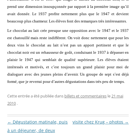
prend une dimension insoupçonnée par rapport à la première image qu’il
avait donnée. Le 1937 profite nettement plus que le 1947 et devient
beaucoup plus charmeur. Les élèves font des remarques très intéressantes.
Le chocolat au lait crée presque une opposition avec le 1947 et le 1937
est chatouillé mais reste indifférent. On voit donc nettement que pour les
deux vins le chocolat au lait n’est pas un apport pertinent et que le
chocolat noir est un rehausseur de goût, conduisant le 1937 à dépasser en
plaisir le 1947 qui semblait de qualité supérieure. Les élèves étaient
intéressés et motivés, et c’est toujours un grand plaisir pour moi de
dialoguer avec des jeunes pleins d’avenir. Un groupe de sept s’est déjà
formé, que je reverrai pour d’autres dégustations dans très peu de temps.
Cette entrée a été publiée dans
billets et commentaires
le
21 mai
2010
.
Navigation des articles
←
Dégustation matinale, puis
visite chez Krug – photos
→
à un déjeuner, de deux