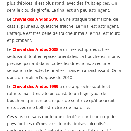
plus d’épices. Il est plus rond, avec des fruits épicés. On
sent le clou de girofle. Le final est un peu astringent.
Le
Cheval des Andes 2010
a une attaque très fraîche, de
cassis, pruneau, quetsche fraîche. Le final est astringent.
L’attaque est très belle de fraîcheur mais le final est lourd
et plombant.
Le
Cheval des Andes 2008
a un nez voluptueux, très
séduisant, tout en épices orientales. La bouche est moins
précise, partant dans toutes les directions, avec une
sensation de lacté. Le final est frais et rafraîchissant. On a
donc un profil à l’opposé du 2010.
Le
Cheval des Andes 1999
a une approche subtile et
raffiné, mais très vite on constate un léger goût de
bouchon, qui n’empêche pas de sentir ce qu’il pourrait
être, avec une belle structure de maturité.
Ces vins ont sans doute une clientèle, car beaucoup de
pays font les mêmes vins, lourds, boisés, alcoolisés,
porteurs de cassis à volonté. J’avoue que j’ai du mal à