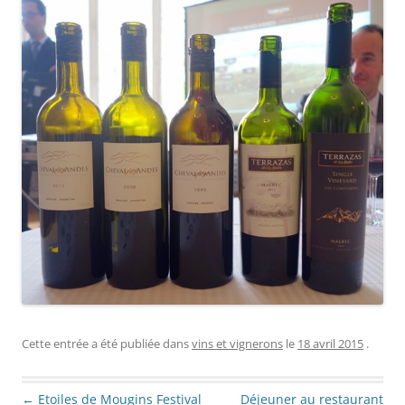
Cette entrée a été publiée dans
vins et vignerons
le
18 avril 2015
.
Navigation des articles
←
Etoiles de Mougins Festival
Déjeuner au restaurant