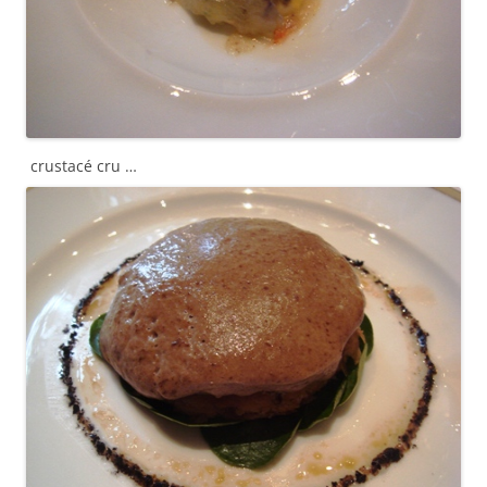
crustacé cru …