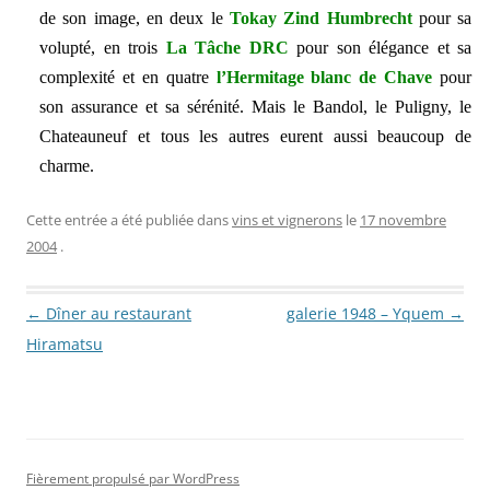
de son image, en deux le
Tokay Zind Humbrecht
pour sa
volupté, en trois
La Tâche DRC
pour son élégance et sa
complexité et en quatre
l’Hermitage blanc de Chave
pour
son assurance et sa sérénité. Mais le Bandol, le Puligny, le
Chateauneuf et tous les autres eurent aussi beaucoup de
charme.
Cette entrée a été publiée dans
vins et vignerons
le
17 novembre
2004
.
Navigation des articles
←
Dîner au restaurant
galerie 1948 – Yquem
→
Hiramatsu
Fièrement propulsé par WordPress