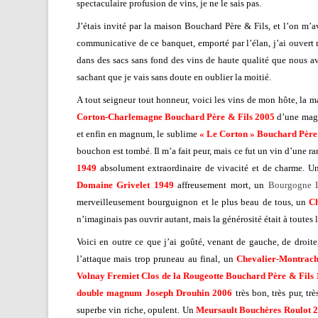
spectaculaire profusion de vins, je ne le sais pas.
J’étais invité par la maison Bouchard Père & Fils, et l’on m’a
communicative de ce banquet, emporté par l’élan, j’ai ouvert me
dans des sacs sans fond des vins de haute qualité que nous av
sachant que je vais sans doute en oublier la moitié.
A tout seigneur tout honneur, voici les vins de mon hôte, la 
Corton-Charlemagne Bouchard Père & Fils 2005
d’une magn
et enfin en magnum, le sublime
« Le Corton » Bouchard Père 
bouchon est tombé. Il m’a fait peur, mais ce fut un vin d’une rar
1949
absolument extraordinaire de vivacité et de charme. 
Domaine Grivelet 1949
affreusement mort, un
Bourgogne 
merveilleusement bourguignon et le plus beau de tous, un
C
n’imaginais pas ouvrir autant, mais la générosité était à toutes l
Voici en outre ce que j’ai goûté, venant de gauche, de droite
l’attaque mais trop pruneau au final, un
Chevalier-Montrach
Volnay Fremiet Clos de la Rougeotte Bouchard Père & Fils
double magnum Joseph Drouhin 2006
très bon, très pur, tr
superbe vin riche, opulent. Un
Meursault Bouchères Roulot 