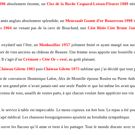
1996
absolument énorme, un
Clos de la Roche Coquard-Loison-Fleurot 1989
trè
amis anglais absolument splendide, un
Meursault Goutte d’or Bouzereau 1998
t
ls 1964
ne venant pas de la cave de Bouchard, une
Côte Rôtie Côte Brune Ja
oxydatif sait l’être, un
Monbazillac 1957
joliment fruité et ayant mangé son su
ner de vins anciens au château de Beaune. Une femme nous apporte une bouteille d
. Il s’agit d’un
Crémant « Côte Or » rosé
, au goût plaisant.
Château Gilette 1983
puis
Château Gilette 1975
sublime que j’ai décidé que tout p
tant de convaincre Dominique Lafon, Alix de Montille épouse Roulot ou Pierre Ardi
son grand-père n’avait jamais raté une seule Paulée et que lui-même les avait qu
 connu de tous, assailli de toutes parts, à qui chacun voulait faire apprécier son vi
 service à table est impeccable. Le menu copieux est fort bon. Le repas a été pon
 rescapé médical. Les chansons bourguignonnes ajoutent au brouhaha sympathique.
ouvre les flacons qu’il aime et tient à les partager. Tout le monde discute ave