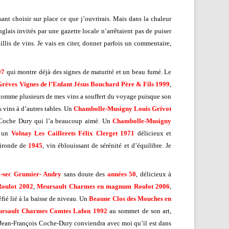
ant choisir sur place ce que j’ouvrirais. Mais dans la chaleur
glais invités par une gazette locale n’arrêtaient pas de puiser
lis de vins. Je vais en citer, donner parfois un commentaire,
97
qui montre déjà des signes de maturité et un beau fumé. Le
rèves Vignes de l’Enfant Jésus Bouchard Père & Fils 1999
,
comme plusieurs de mes vins a souffert du voyage puisque son
s vins à d’autres tables. Un
Chambolle-Musigny Louis Grivot
 Coche Dury qui l’a beaucoup aimé. Un
Chambolle-Musigny
, un
Volnay Les Caillerets Félix Clerget 1971
délicieux et
Gironde de
1945
, vin éblouissant de sérénité et d’équilibre. Je
-sec Grumier- Andry
sans doute des
années 50
, délicieux à
Roulot 2002
,
Meursault Charmes en magnum Roulot 2006
,
éfié lié à la baisse de niveau. Un
Beaune Clos des Mouches en
rsault Charmes Comtes Lafon 1992
au sommet de son art,
Jean-François Coche-Dury conviendra avec moi qu’il est dans