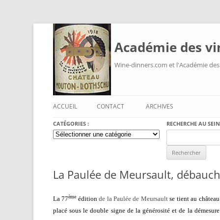
Académie des vi
Wine-dinners.com et l'Académie des
ACCUEIL
CONTACT
ARCHIVES
CATÉGORIES :
RECHERCHE AU SEIN
Catégories
Search
:
for:
La Paulée de Meursault, débauch
ème
La 77
édition
de la Paulée de Meursault
se tient au châtea
placé sous le double signe de la générosité et de la démesure