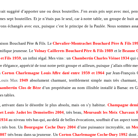
vait suggéré d’apporter une ou deux bouteilles. J’en avais pris sept avec moi, pens
s sept bouteilles. Et je n’étais pas le seul, car à notre table, un groupe de huit an
ons échangés avec eux, puisque c’est le principe de la Paulée. Nous sommes assail
maison Bouchard Père & Fils. Le
Chevalier-Montrachet Bouchard Père & Fils 19
ifique jeunesse. Le
Volnay Caillerets Bouchard Père & Fils 1989
et le
Beaune G
et Fils 1959
, un infini régal. Mes vins : un
Chambertin Charles Viénot 1934
qui 
e élégance, apprécié de tout notre petit groupe et ailleurs, puisque j’allais offrir me
Un
Corton Charlemagne Louis Affre daté entre 1959 et 1964
par Jean-François
Louis Max
1949
absolument charmant, terriblement simple mais très charmant
hambertin Clos de Bèze
d’un propriétaire au nom illisible installé à Barsac en 
es tables.
, arrivant dans le désordre le plus absolu, mais on s’y habitue.
Champagne demi
et Louis Jadot les Demoiselles 2004
, très beau,
Meursault les Meix Chavaux 
 1934
au niveau très bas qui, au-delà de belles évocations, souffrait d’un aspect torr
ès très bon. Un
Bourgogne Coche Dury 2004
d’une puissance incroyable, un
Meu
2007
très beau dans sa jeunesse. Un
Corton Charlemagne Coche-Dury 1992
dont 