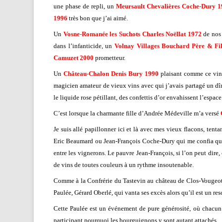
une phase de repli, un
Meursault Chevalières Coche-Dury 
1996
très bon que j’ai aimé.
Un
Vosne-Romanée les Suchots Charles Noëllat 1972
de nos 
dans l’infanticide, un
Volnay Villages Bouchard Père & Fi
Camuzet 2000
prometteur.
Un
Château-Chalon Denis Bury 1990
plaisant comme ce vin 
magicien amateur de vieux vins avec qui j’avais partagé un dî
le liquide rose pétillant, des confettis d’or envahissent l’espace
C’est lorsque la charmante fille d’Andrée Médeville m’a versé
Je suis allé papillonner ici et là avec mes vieux flacons, ten
Eric Beaumard ou Jean-François Coche-Dury qui me confia que 
entre les vignerons. Le pauvre Jean-François, si l’on peut dire,
de vins de toutes couleurs à un rythme insoutenable.
Comme à la Confrérie du Tastevin au château de Clos-Vougeot le
Paulée, Gérard Oberlé, qui vanta ses excès alors qu’il est un
Cette Paulée est un événement de pure générosité, où chacun 
participant pourquoi les bourguignons y sont autant attachés.