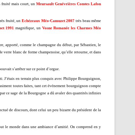
s fruité mais court, un
Meursault Genévrières Comtes Lafon
rès fruité, un
Echézeaux Méo-Camuzet 2007
très beau même
met 1991
magnifique, un
Vosne Romanée les Charmes Méo
cre, apporté, comme le champagne du début, par Sébastien, le
e verre blanc de forme champenoise, qu’elle retourne, et dans
ouvait s’arrêter sur ce point d’orgue.
ti. J’étais en terrain plus conquis avec Philippe Bourguignon,
asiment toutes faites, tant cet événement bourguignon compte
n par ce sage de la Bourgogne a dû avaler des quantités infinies
ctué de discours, dont celui un peu bizarre du président de la
c tout le monde dans une ambiance d’amitié. On comprend en y