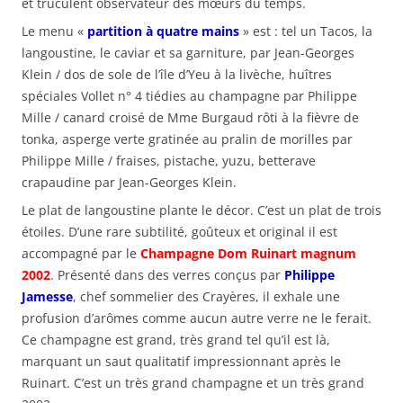
et truculent observateur des mœurs du temps.
Le menu «
partition à quatre mains
» est : tel un Tacos, la
langoustine, le caviar et sa garniture, par Jean-Georges
Klein / dos de sole de l’île d’Yeu à la livèche, huîtres
spéciales Vollet n° 4 tiédies au champagne par Philippe
Mille / canard croisé de Mme Burgaud rôti à la fièvre de
tonka, asperge verte gratinée au pralin de morilles par
Philippe Mille / fraises, pistache, yuzu, betterave
crapaudine par Jean-Georges Klein.
Le plat de langoustine plante le décor. C’est un plat de trois
étoiles. D’une rare subtilité, goûteux et original il est
accompagné par le
Champagne Dom Ruinart magnum
2002
. Présenté dans des verres conçus par
Philippe
Jamesse
, chef sommelier des Crayères, il exhale une
profusion d’arômes comme aucun autre verre ne le ferait.
Ce champagne est grand, très grand tel qu’il est là,
marquant un saut qualitatif impressionnant après le
Ruinart. C’est un très grand champagne et un très grand