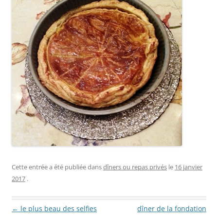
Cette entrée a été publiée dans
dîners ou repas privés
le
16 janvier
2017
.
Navigation des articles
←
le plus beau des selfies
dîner de la fondation