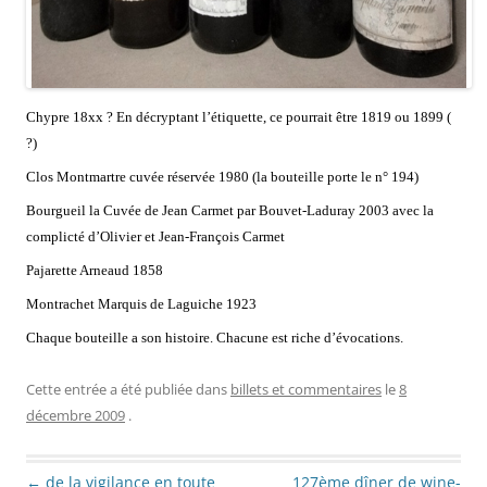
Chypre 18xx ? En décryptant l’étiquette, ce pourrait être 1819 ou 1899 (
?)
Clos Montmartre cuvée réservée 1980 (la bouteille porte le n° 194)
Bourgueil la Cuvée de Jean Carmet par Bouvet-Laduray 2003 avec la
complicté d’Olivier et Jean-François Carmet
Pajarette Arneaud 1858
Montrachet Marquis de Laguiche 1923
Chaque bouteille a son histoire. Chacune est riche d’évocations.
Cette entrée a été publiée dans
billets et commentaires
le
8
décembre 2009
.
Navigation des articles
←
de la vigilance en toute
127ème dîner de wine-