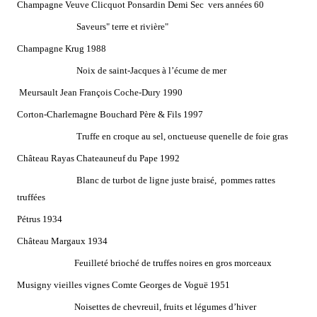
Champagne Veuve Clicquot Ponsardin Demi Sec
vers années 60
Saveurs" terre et rivière"
Champagne Krug 1988
Noix de saint-Jacques à l’écume de mer
Meursault Jean François Coche-Dury 1990
Corton-Charlemagne Bouchard Père & Fils 1997
Truffe en croque au sel, onctueuse quenelle de foie gras
Château Rayas Chateauneuf du Pape 1992
Blanc de turbot de ligne juste braisé,
pommes rattes
truffées
Pétrus 1934
Château Margaux 1934
Feuilleté brioché de truffes noires en gros morceaux
Musigny vieilles vignes Comte Georges de Voguë 1951
Noisettes de chevreuil, fruits et légumes d’hiver