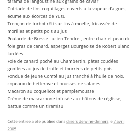
tarama de langoustine aux grains de caviar
Cotriade de fins coquillages ouverts à la vapeur d’algues,
écume aux écorces de Yusu
Tronçon de turbot rôti sur l’os à moelle, fricassée de
morilles et petits pois au jus
Poularde de Bresse Lucien Tendret, entre chair et peau du
foie gras de canard, asperges Bourgeoise de Robert Blanc
lardées
Foie de canard poché au Chambertin, pâtes coudées
gonflées au jus de truffe et fourrées de petits pois
Fondue de jeune Comté au jus tranché à l’huile de noix,
copeaux de betterave et pousses de salades
Macaron au coquelicot et pamplemousse
Crème de mascarpone infusée aux bâtons de réglisse,
battue comme un tiramisu
Cette entrée a été publiée dans
dîners de wine-dinners
le
7 avril
2005
.