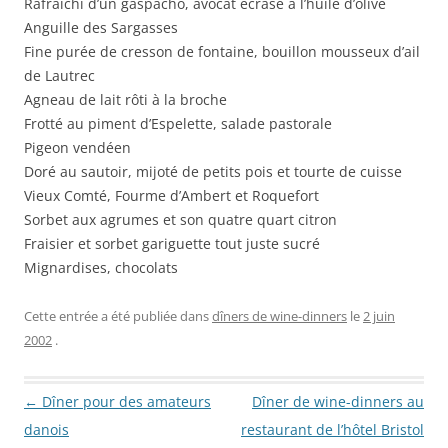
Rafraîchi d’un gaspacho, avocat écrasé à l’huile d’olive
Anguille des Sargasses
Fine purée de cresson de fontaine, bouillon mousseux d’ail
de Lautrec
Agneau de lait rôti à la broche
Frotté au piment d’Espelette, salade pastorale
Pigeon vendéen
Doré au sautoir, mijoté de petits pois et tourte de cuisse
Vieux Comté, Fourme d’Ambert et Roquefort
Sorbet aux agrumes et son quatre quart citron
Fraisier et sorbet gariguette tout juste sucré
Mignardises, chocolats
Cette entrée a été publiée dans
dîners de wine-dinners
le
2 juin
2002
.
Navigation des articles
←
Dîner pour des amateurs
Dîner de wine-dinners au
danois
restaurant de l’hôtel Bristol