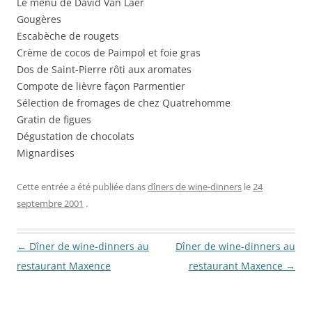
Le menu de David Van Laer
Gougères
Escabèche de rougets
Crème de cocos de Paimpol et foie gras
Dos de Saint-Pierre rôti aux aromates
Compote de lièvre façon Parmentier
Sélection de fromages de chez Quatrehomme
Gratin de figues
Dégustation de chocolats
Mignardises
Cette entrée a été publiée dans
dîners de wine-dinners
le
24
septembre 2001
.
Navigation des articles
←
Dîner de wine-dinners au
Dîner de wine-dinners au
restaurant Maxence
restaurant Maxence
→