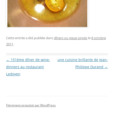
Cette entrée a été publiée dans
dîners ou repas privés
le
8 octobre
2011
.
Navigation des articles
←
151ème dîner de wine-
une cuisine brillante de Jean-
dinners au restaurant
Philippe Durand
→
Ledoyen
Fièrement propulsé par WordPress