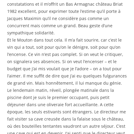
constatations et il m’offrit un Bas Armagnac château Briat
1982 excellent, pour exprimer toute l’estime qu’il porte à
Jacques Maximin qu’il ne considère pas comme un
concurrent mais comme un grand. Beau geste d’une
sympathique solidarité.
Et le Mouton dans tout cela. Il m’a fait sourire, car c’est le
vin qui a tout, soit pour qu’on le dénigre, soit pour qu’on
l’encense. Ce vin n’est pas complet. Si on veut le critiquer,
on signalera ses absences. Si on veut l’encenser – et le
budget que j’ai mis voulait que je l’adore – on a tout pour
l’aimer. Il me suffit de dire que j’ai eu quelques fulgurances
de grand vin. Mais honnêtement, il lui manque du génie.
Le lendemain matin, réveil, plongée matinale dans la
piscine dont je suis le premier occupant, puis petit
déjeuner dans une oliveraie fort accueillante. A cette
époque, les seuls estivants sont étrangers. Le directeur me
fait visiter sa cave creusée dans la falaise sous le château,
où des bouteilles tentantes vaudront un autre séjour. C’est
une cave qui est en devenir. J’ai senti que le directeur veut