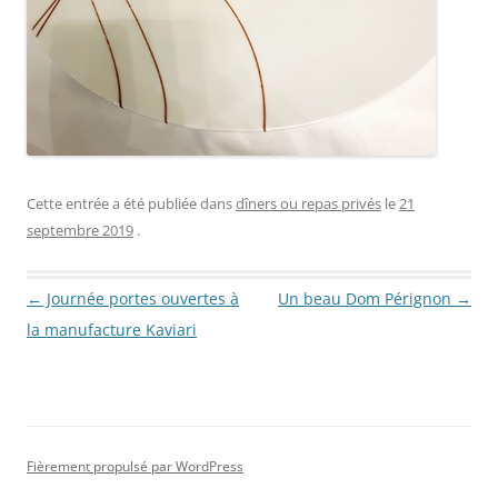
Cette entrée a été publiée dans
dîners ou repas privés
le
21
septembre 2019
.
Navigation des articles
←
Journée portes ouvertes à
Un beau Dom Pérignon
→
la manufacture Kaviari
Fièrement propulsé par WordPress