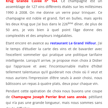
Krug Grande Cuvée n° 164
. Ce champagne est un
assemblage de 127 vins différents étalés sur les millésimes
1990 à 2008. On me donne un verre pour trinquer. Ce
champagne est noble et grand, fort en bulles, mais après
ème
les deux Krug que j’ai bus dans le 226
dîner, de plus de
50 ans, je vois bien à quel point l’âge donne des
complexités et des ampleurs inégalables.
Etant encore en avance au
restaurant Le Grand Véfour
, j’ai
le temps d’étudier la carte des vins et de bavarder avec
l’excellent sommelier qui pratique une politique tarifaire
intelligente. Lorsqu’il arrive, je propose mon choix à Didier
qui l’approuve et avec l’incontournable maître d’hôtel
tellement talentueux qu’il guiderait nos choix où il veut et
nous aurions l’impression d’être seuls à avoir choisi, nous
bâtissons un repas à quatre plats, deux pour chaque vin.
Pendant cette opération de choix nous buvons une coupe
de
Champagne Joseph Perrier Brut sans année
, pétillant
qui n’a pas une grande longueur, mais nous sommes sans