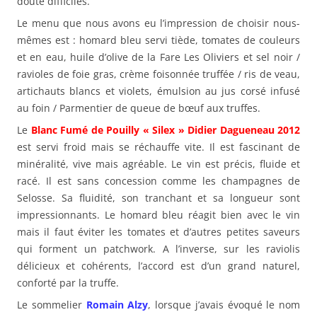
doute difficiles.
Le menu que nous avons eu l’impression de choisir nous-
mêmes est : homard bleu servi tiède, tomates de couleurs
et en eau, huile d’olive de la Fare Les Oliviers et sel noir /
ravioles de foie gras, crème foisonnée truffée / ris de veau,
artichauts blancs et violets, émulsion au jus corsé infusé
au foin / Parmentier de queue de bœuf aux truffes.
Le
Blanc Fumé de Pouilly « Silex » Didier Dagueneau 2012
est servi froid mais se réchauffe vite. Il est fascinant de
minéralité, vive mais agréable. Le vin est précis, fluide et
racé. Il est sans concession comme les champagnes de
Selosse. Sa fluidité, son tranchant et sa longueur sont
impressionnants. Le homard bleu réagit bien avec le vin
mais il faut éviter les tomates et d’autres petites saveurs
qui forment un patchwork. A l’inverse, sur les raviolis
délicieux et cohérents, l’accord est d’un grand naturel,
conforté par la truffe.
Le sommelier
Romain Alzy
, lorsque j’avais évoqué le nom