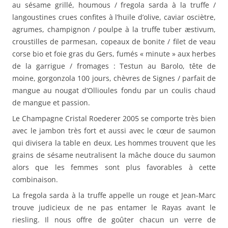
au sésame grillé, houmous / fregola sarda à la truffe /
langoustines crues confites à l’huile d’olive, caviar osciètre,
agrumes, champignon / poulpe à la truffe tuber æstivum,
croustilles de parmesan, copeaux de bonite / filet de veau
corse bio et foie gras du Gers, fumés « minute » aux herbes
de la garrigue / fromages : Testun au Barolo, tête de
moine, gorgonzola 100 jours, chèvres de Signes / parfait de
mangue au nougat d’Ollioules fondu par un coulis chaud
de mangue et passion.
Le Champagne Cristal Roederer 2005 se comporte très bien
avec le jambon très fort et aussi avec le cœur de saumon
qui divisera la table en deux. Les hommes trouvent que les
grains de sésame neutralisent la mâche douce du saumon
alors que les femmes sont plus favorables à cette
combinaison.
La fregola sarda à la truffe appelle un rouge et Jean-Marc
trouve judicieux de ne pas entamer le Rayas avant le
riesling. Il nous offre de goûter chacun un verre de