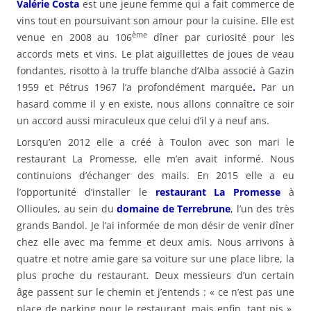
Valérie Costa
est une jeune femme qui a fait commerce de
vins tout en poursuivant son amour pour la cuisine. Elle est
ème
venue en 2008 au 106
dîner par curiosité pour les
accords mets et vins. Le plat aiguillettes de joues de veau
fondantes, risotto à la truffe blanche d’Alba associé à Gazin
1959 et Pétrus 1967 l’a profondément marquée
.
Par un
hasard comme il y en existe, nous allons connaître ce soir
un accord aussi miraculeux que celui d’il y a neuf ans.
Lorsqu’en 2012 elle a créé à Toulon avec son mari le
restaurant La Promesse, elle m’en avait informé. Nous
continuions d’échanger des mails. En 2015 elle a eu
l’opportunité d’installer le
restaurant La Promesse
à
Ollioules, au sein du
domaine de Terrebrune
, l’un des très
grands Bandol. Je l’ai informée de mon désir de venir dîner
chez elle avec ma femme et deux amis. Nous arrivons à
quatre et notre amie gare sa voiture sur une place libre, la
plus proche du restaurant. Deux messieurs d’un certain
âge passent sur le chemin et j’entends : « ce n’est pas une
place de parking pour le restaurant, mais enfin, tant pis ».