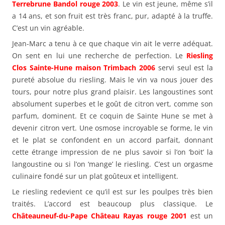
Terrebrune Bandol rouge 2003
. Le vin est jeune, même s’il
a 14 ans, et son fruit est très franc, pur, adapté à la truffe.
C’est un vin agréable.
Jean-Marc a tenu à ce que chaque vin ait le verre adéquat.
On sent en lui une recherche de perfection. Le
Riesling
Clos Sainte-Hune maison Trimbach 2006
servi seul est la
pureté absolue du riesling. Mais le vin va nous jouer des
tours, pour notre plus grand plaisir. Les langoustines sont
absolument superbes et le goût de citron vert, comme son
parfum, dominent. Et ce coquin de Sainte Hune se met à
devenir citron vert. Une osmose incroyable se forme, le vin
et le plat se confondent en un accord parfait, donnant
cette étrange impression de ne plus savoir si l’on ‘boit’ la
langoustine ou si l’on ‘mange’ le riesling. C’est un orgasme
culinaire fondé sur un plat goûteux et intelligent.
Le riesling redevient ce qu’il est sur les poulpes très bien
traités. L’accord est beaucoup plus classique. Le
Châteauneuf-du-Pape Château Rayas rouge 2001
est un