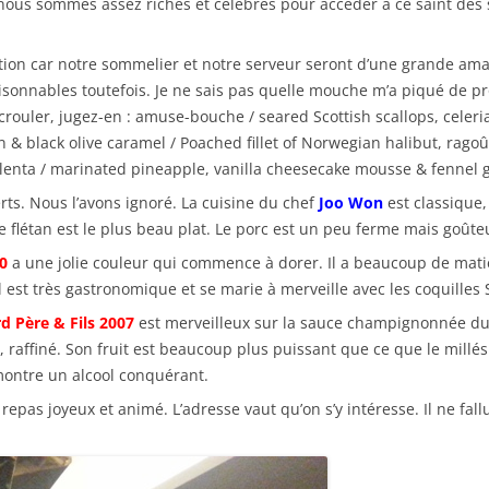
ous sommes assez riches et célèbres pour accéder à ce saint des sa
on car notre sommelier et notre serveur seront d’une grande amab
raisonnables toutefois. Je ne sais pas quelle mouche m’a piqué de
rouler, jugez-en : amuse-bouche / seared Scottish scallops, celeria
& black olive caramel / Poached fillet of Norwegian halibut, ragoû
lenta / marinated pineapple, vanilla cheesecake mousse & fennel g
ts. Nous l’avons ignoré. La cuisine du chef
Joo Won
est classique,
 flétan est le plus beau plat. Le porc est un peu ferme mais goûteu
0
a une jolie couleur qui commence à dorer. Il a beaucoup de matière
 Il est très gastronomique et se marie à merveille avec les coquilles
d Père & Fils 2007
est merveilleux sur la sauce champignonnée du fl
ant, raffiné. Son fruit est beaucoup plus puissant que ce que le millé
 montre un alcool conquérant.
repas joyeux et animé. L’adresse vaut qu’on s’y intéresse. Il ne 