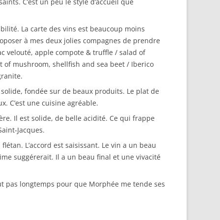
ints. C’est un peu le style d’accueil que
ilité. La carte des vins est beaucoup moins
 proposer à mes deux jolies compagnes de prendre
c velouté, apple compote & truffle / salad of
t of mushroom, shellfish and sea beet / Iberico
ranite.
 solide, fondée sur de beaux produits. Le plat de
x. C’est une cuisine agréable.
. Il est solide, de belle acidité. Ce qui frappe
 Saint-Jacques.
étan. L’accord est saisissant. Le vin a un beau
sime suggérerait. Il a un beau final et une vivacité
fallut pas longtemps pour que Morphée me tende ses