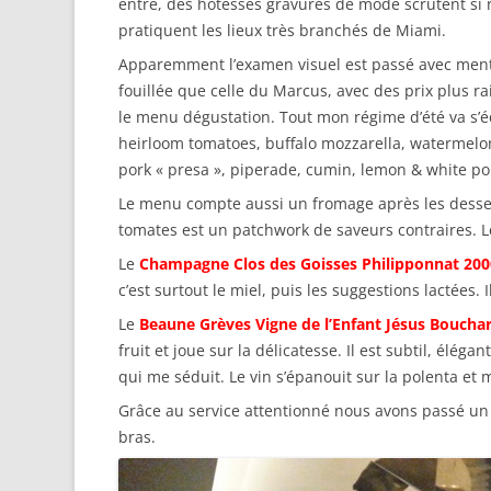
entre, des hôtesses gravures de mode scrutent si n
pratiquent les lieux très branchés de Miami.
Apparemment l’examen visuel est passé avec menti
fouillée que celle du Marcus, avec des prix plus 
le menu dégustation. Tout mon régime d’été va s’éc
heirloom tomatoes, buffalo mozzarella, watermelon 
pork « presa », piperade, cumin, lemon & white po
Le menu compte aussi un fromage après les desser
tomates est un patchwork de saveurs contraires. Le
Le
Champagne Clos des Goisses Philipponnat 200
c’est surtout le miel, puis les suggestions lactées.
Le
Beaune Grèves Vigne de l’Enfant Jésus Bouchar
fruit et joue sur la délicatesse. Il est subtil, élég
qui me séduit. Le vin s’épanouit sur la polenta et
Grâce au service attentionné nous avons passé un 
bras.