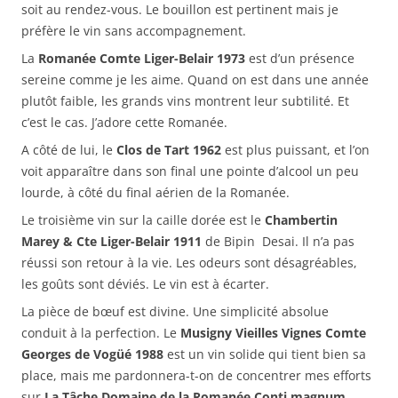
soit au rendez-vous. Le bouillon est pertinent mais je
préfère le vin sans accompagnement.
La
Romanée Comte Liger-Belair 1973
est d’un présence
sereine comme je les aime. Quand on est dans une année
plutôt faible, les grands vins montrent leur subtilité. Et
c’est le cas. J’adore cette Romanée.
A côté de lui, le
Clos de Tart 1962
est plus puissant, et l’on
voit apparaître dans son final une pointe d’alcool un peu
lourde, à côté du final aérien de la Romanée.
Le troisième vin sur la caille dorée est le
Chambertin
Marey & Cte Liger-Belair 1911
de Bipin Desai. Il n’a pas
réussi son retour à la vie. Les odeurs sont désagréables,
les goûts sont déviés. Le vin est à écarter.
La pièce de bœuf est divine. Une simplicité absolue
conduit à la perfection. Le
Musigny Vieilles Vignes Comte
Georges de Vogüé 1988
est un vin solide qui tient bien sa
place, mais me pardonnera-t-on de concentrer mes efforts
sur
La Tâche Domaine de la Romanée Conti magnum