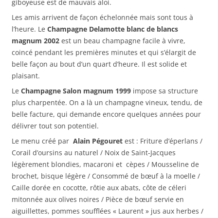
giboyeuse est de mauvais aloi.
Les amis arrivent de façon échelonnée mais sont tous à
l’heure. Le
Champagne Delamotte blanc de blancs
magnum 2002
est un beau champagne facile à vivre,
coincé pendant les premières minutes et qui s’élargit de
belle façon au bout d’un quart d’heure. Il est solide et
plaisant.
Le
Champagne Salon magnum 1999
impose sa structure
plus charpentée. On a là un champagne vineux, tendu, de
belle facture, qui demande encore quelques années pour
délivrer tout son potentiel.
Le menu créé par
Alain Pégouret
est : Friture d’éperlans /
Corail d’oursins au naturel / Noix de Saint-Jacques
légèrement blondies, macaroni et cèpes / Mousseline de
brochet, bisque légère / Consommé de bœuf à la moelle /
Caille dorée en cocotte, rôtie aux abats, côte de céleri
mitonnée aux olives noires / Pièce de bœuf servie en
aiguillettes, pommes soufflées « Laurent » jus aux herbes /