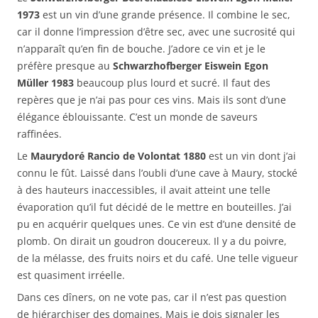
1973
est un vin d’une grande présence. Il combine le sec,
car il donne l’impression d’être sec, avec une sucrosité qui
n’apparaît qu’en fin de bouche. J’adore ce vin et je le
préfère presque au
Schwarzhofberger Eiswein Egon
Müller 1983
beaucoup plus lourd et sucré. Il faut des
repères que je n’ai pas pour ces vins. Mais ils sont d’une
élégance éblouissante. C’est un monde de saveurs
raffinées.
Le
Maurydoré Rancio de Volontat 1880
est un vin dont j’ai
connu le fût. Laissé dans l’oubli d’une cave à Maury, stocké
à des hauteurs inaccessibles, il avait atteint une telle
évaporation qu’il fut décidé de le mettre en bouteilles. J’ai
pu en acquérir quelques unes. Ce vin est d’une densité de
plomb. On dirait un goudron doucereux. Il y a du poivre,
de la mélasse, des fruits noirs et du café. Une telle vigueur
est quasiment irréelle.
Dans ces dîners, on ne vote pas, car il n’est pas question
de hiérarchiser des domaines. Mais je dois signaler les