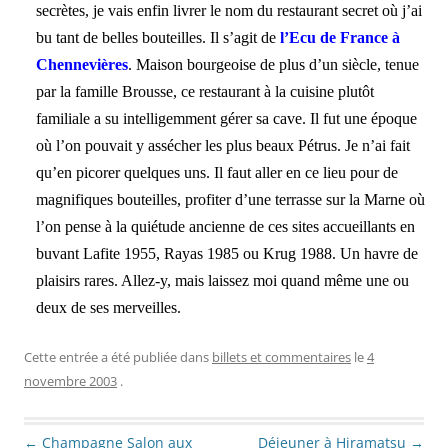
secrètes, je vais enfin livrer le nom du restaurant secret où j’ai
bu tant de belles bouteilles. Il s’agit de
l’Ecu de France à
Chennevières
. Maison bourgeoise de plus d’un siècle, tenue
par la famille Brousse, ce restaurant à la cuisine plutôt
familiale a su intelligemment gérer sa cave. Il fut une époque
où l’on pouvait y assécher les plus beaux Pétrus. Je n’ai fait
qu’en picorer quelques uns. Il faut aller en ce lieu pour de
magnifiques bouteilles, profiter d’une terrasse sur la Marne où
l’on pense à la quiétude ancienne de ces sites accueillants en
buvant Lafite 1955, Rayas 1985 ou Krug 1988. Un havre de
plaisirs rares. Allez-y, mais laissez moi quand même une ou
deux de ses merveilles.
Cette entrée a été publiée dans
billets et commentaires
le
4
novembre 2003
.
Navigation des articles
←
Champagne Salon aux
Déjeuner à Hiramatsu
→