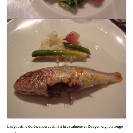
Langoustine dorée, chou cuisiné à la cacahuète et Rouget, oignon rouge