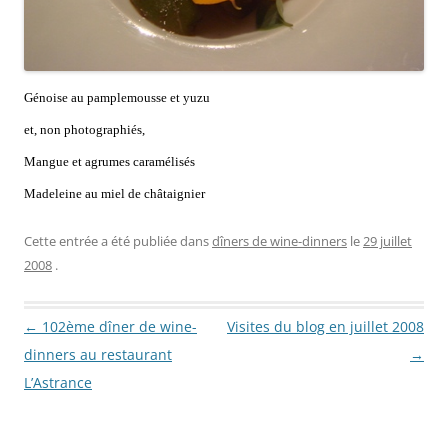
Génoise au pamplemousse et yuzu
et, non photographiés,
Mangue et agrumes caramélisés
Madeleine au miel de châtaignier
Cette entrée a été publiée dans
dîners de wine-dinners
le
29 juillet
2008
.
Navigation des articles
←
102ème dîner de wine-
Visites du blog en juillet 2008
dinners au restaurant
→
L’Astrance