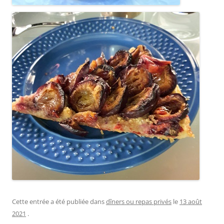
Cette entrée a été publiée dans
dîners ou repas privés
le
13 août
2021
.