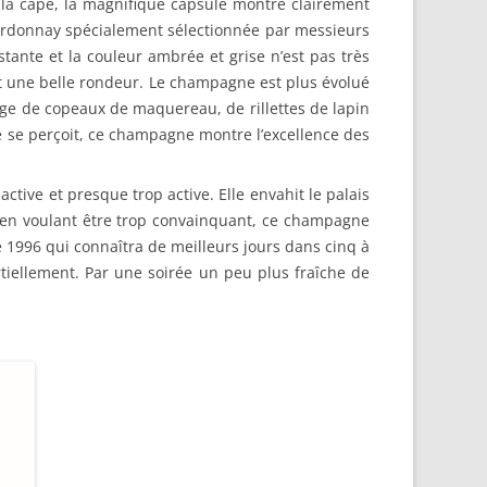
t la cape, la magnifique capsule montre clairement
hardonnay spécialement sélectionnée par messieurs
stante et la couleur ambrée et grise n’est pas très
et une belle rondeur. Le champagne est plus évolué
age de copeaux de maquereau, de rillettes de lapin
 se perçoit, ce champagne montre l’excellence des
active et presque trop active. Elle envahit le palais
u’en voulant être trop convainquant, ce champagne
e 1996 qui connaîtra de meilleurs jours dans cinq à
iellement. Par une soirée un peu plus fraîche de