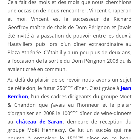
Cela fait des mois et des mois que nous cherchions
une occasion de nous rencontrer, Vincent Chaperon
et moi. Vincent est le successeur de Richard
Geoffroy maître de chais de Dom Pérignon et j’avais
été invité à la passation de pouvoir entre les deux à
Hautvillers puis lors d’un dîner extraordinaire au
Plaza Athénée. C’était il y a un peu plus de deux ans,
à l’occasion de la sortie du Dom Pérignon 2008 qu’ils
avaient créé en commun.
Au-delà du plaisir de se revoir nous avons un sujet
ème
de réflexion, le futur 250
dîner. C’est grâce à
Jean
Berchon
, l’un des cadres dirigeants du groupe Moët
& Chandon que j’avais eu l’honneur et le plaisir
ème
d’organiser en 2008 le 100
dîner de wine-dinners
au
château de Saran
, demeure de réception du
groupe Moët Hennessy. Ce fut un succès qui me
ème
poussa à organiser le 150
dîner en ce beau