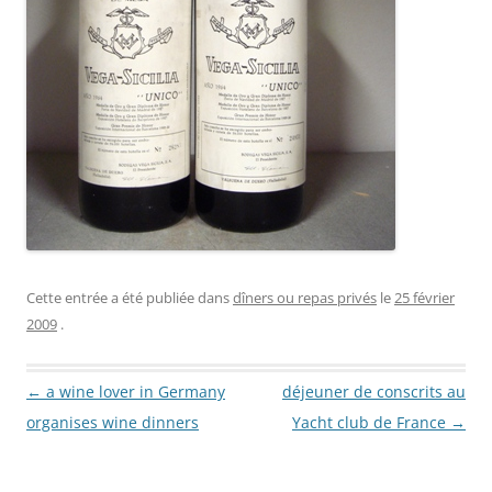
Cette entrée a été publiée dans
dîners ou repas privés
le
25 février
2009
.
Navigation des articles
←
a wine lover in Germany
déjeuner de conscrits au
organises wine dinners
Yacht club de France
→