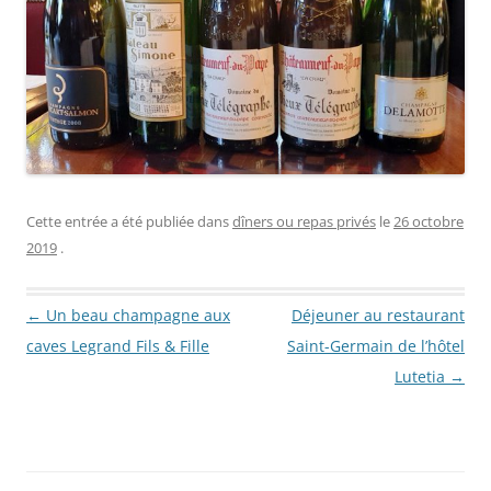
Cette entrée a été publiée dans
dîners ou repas privés
le
26 octobre
2019
.
Navigation des articles
←
Un beau champagne aux
Déjeuner au restaurant
caves Legrand Fils & Fille
Saint-Germain de l’hôtel
Lutetia
→