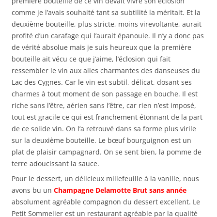
première bouteille de ce vin devait vivre son éclosion
comme je l’avais souhaité tant sa subtilité la méritait. Et la
deuxième bouteille, plus stricte, moins virevoltante, aurait
profité d’un carafage qui l’aurait épanouie. Il n’y a donc pas
de vérité absolue mais je suis heureux que la première
bouteille ait vécu ce que j’aime, l’éclosion qui fait
ressembler le vin aux ailes charmantes des danseuses du
Lac des Cygnes. Car le vin est subtil, délicat, dosant ses
charmes à tout moment de son passage en bouche. Il est
riche sans l’être, aérien sans l’être, car rien n’est imposé,
tout est gracile ce qui est franchement étonnant de la part
de ce solide vin. On l’a retrouvé dans sa forme plus virile
sur la deuxième bouteille. Le bœuf bourguignon est un
plat de plaisir campagnard. On se sent bien, la pomme de
terre adoucissant la sauce.
Pour le dessert, un délicieux millefeuille à la vanille, nous
avons bu un
Champagne Delamotte Brut sans année
absolument agréable compagnon du dessert excellent. Le
Petit Sommelier est un restaurant agréable par la qualité