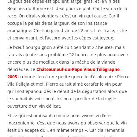
Le goût des cèpes est opulent, large, gras, et le vin des
Bouches du Rhône est idéal pour ce plat. Car le vin a de la
race. On dirait volontiers : c’est un vin qui cause. Car il
occupe le palais de sa largeur, de son insistance
aromatique. C’est un grand vin de 22 ans. Il est racé, riche
et convaincant, et l’accord avec les cèpes est joyeux.
Le bœuf bourguignon a été cuit pendant 22 heures, mais
j’aurais ajouté sans problème 22 heures de plus pour avoir
encore plus de moelleux dans la mâche de la viande
délicieuse. Le
Châteauneuf-du-Pape Vieux Télégraphe
2005
a donné lieu à une petite querelle d’école entre Pierre
Vila Palleja et moi. Pierre aurait aimé carafer le vin pour
qu’il soit épanoui dès le début de la dégustation alors que
je souhaitais voir son éclosion et profiter de la fragile
ouverture d’un vin délicat.
Et ce qui est amusant, comme nous vivons en l’ère
macronienne, c’est que nous avons pu observer que le vin
était un adepte du « en même temps ». Car clairement la