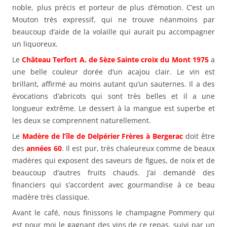
noble, plus précis et porteur de plus d’émotion. C’est un
Mouton très expressif, qui ne trouve néanmoins par
beaucoup d’aide de la volaille qui aurait pu accompagner
un liquoreux.
Le
Château Terfort A. de Sèze Sainte croix du Mont 1975
a
une belle couleur dorée d’un acajou clair. Le vin est
brillant, affirmé au moins autant qu’un sauternes. Il a des
évocations d’abricots qui sont très belles et il a une
longueur extrême. Le dessert à la mangue est superbe et
les deux se comprennent naturellement.
Le
Madère de l’île de Delpérier Frères à Bergerac
doit être
des
années 60
. Il est pur, très chaleureux comme de beaux
madères qui exposent des saveurs de figues, de noix et de
beaucoup d’autres fruits chauds. J’ai demandé des
financiers qui s’accordent avec gourmandise à ce beau
madère très classique.
Avant le café, nous finissons le champagne Pommery qui
est pour moi le gagnant des vins de ce repas, suivi par un