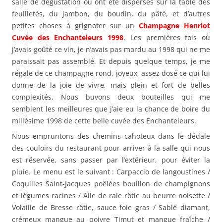
salle de dégustation où ont été dispersés sur la table des
feuilletés, du jambon, du boudin, du pâté, et d’autres
petites choses à grignoter sur un
Champagne Henriot
Cuvée des Enchanteleurs 1998
. Les premières fois où
j’avais goûté ce vin, je n’avais pas mordu au 1998 qui ne me
paraissait pas assemblé. Et depuis quelque temps, je me
régale de ce champagne rond, joyeux, assez dosé ce qui lui
donne de la joie de vivre, mais plein et fort de belles
complexités. Nous buvons deux bouteilles qui me
semblent les meilleures que j’aie eu la chance de boire du
millésime 1998 de cette belle cuvée des Enchanteleurs.
Nous empruntons des chemins cahoteux dans le dédale
des couloirs du restaurant pour arriver à la salle qui nous
est réservée, sans passer par l’extérieur, pour éviter la
pluie. Le menu est le suivant : Carpaccio de langoustines /
Coquilles Saint-Jacques poêlées bouillon de champignons
et légumes racines / Aile de raie rôtie au beurre noisette /
Volaille de Bresse rôtie, sauce foie gras / Sablé diamant,
crémeux mangue au poivre Timut et mangue fraîche /