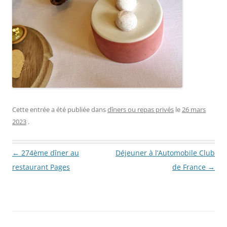
Cette entrée a été publiée dans
dîners ou repas privés
le
26 mars
2023
.
Navigation des articles
←
274ème dîner au
Déjeuner à l’Automobile Club
restaurant Pages
de France
→